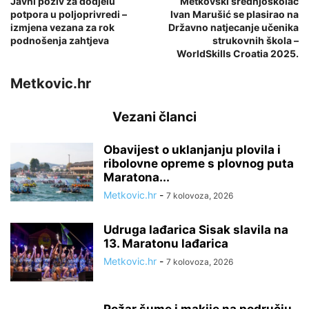
Javni poziv za dodjelu
Metkovski srednjoškolac
potpora u poljoprivredi –
Ivan Marušić se plasirao na
izmjena vezana za rok
Državno natjecanje učenika
podnošenja zahtjeva
strukovnih škola –
WorldSkills Croatia 2025.
Metkovic.hr
Vezani članci
Obavijest o uklanjanju plovila i
ribolovne opreme s plovnog puta
Maratona...
Metkovic.hr
-
7 kolovoza, 2026
Udruga lađarica Sisak slavila na
13. Maratonu lađarica
Metkovic.hr
-
7 kolovoza, 2026
Požar šume i makije na području