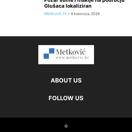
Glušaca lokaliziran
Metkovic.hr
-
6 kolovoza, 2026
ABOUT US
FOLLOW US
©