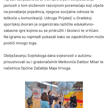
javnosti o tom složenom razvojnom poremećaju koji utječe
na ponašanje pojedinca, njegove socijalne odnose te
teškoće u komunikaciji. Udruga ‘Prijatelj’ u Gradskoj
sportskoj dvorani je organizirala različite edukativno-
zabavne igre kojima su se pridružili i školarci te vrtićani.
Na igrama su najmlađi pokazali kako se zajedništvom može
postići mnogo toga.
Obilježavanju Svjetskoga dana svjesnosti o autizmu
prisustvovali su i gradonačelnik Metkovića Dalibor Milan te
načelnica Općine Zažablje Maja Vrnoga.