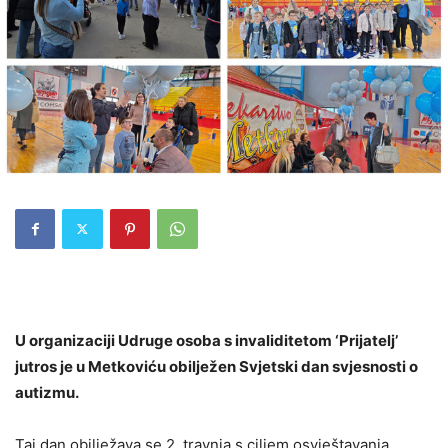
U organizaciji Udruge osoba s invaliditetom ‘Prijatelj’
jutros je u Metkoviću obilježen Svjetski dan svjesnosti o
autizmu.
Taj dan obilježava se 2. travnja s ciljem osvještavanja