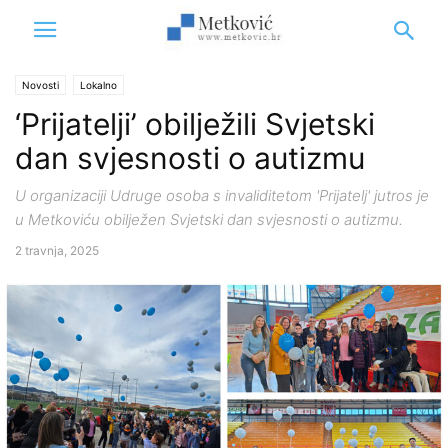
Novosti
Lokalno
‘Prijatelji’ obilježili Svjetski
dan svjesnosti o autizmu
U organizaciji Udruge osoba s invaliditetom 'Prijatelj' jutros je
u Metkoviću obilježen Svjetski dan svjesnosti o autizmu.
2 travnja, 2025