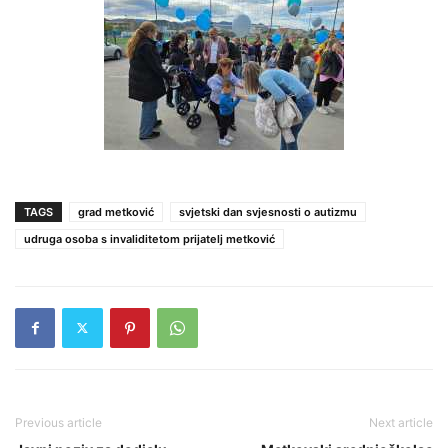
TAGS
grad metković
svjetski dan svjesnosti o autizmu
udruga osoba s invaliditetom prijatelj metković
Previous article
Next article