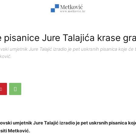
 pisanice Jure Talajića krase gr
ski umjetnik Jure Talajić izradio je pet uskrsnih pisanica koje će 
ković.
vski umjetnik Jure Talajić izradio je pet uskrsnih pisanica koj
siti Metković.