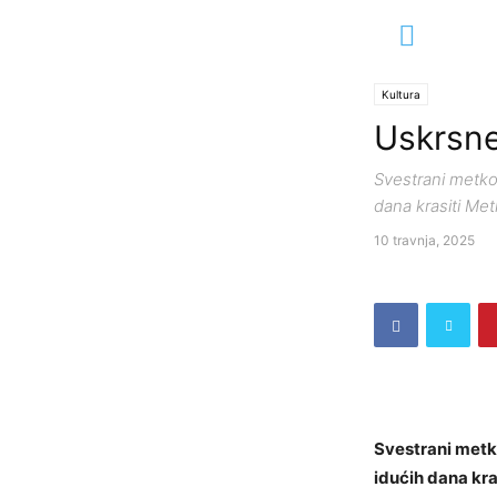
Kultura
Uskrsne
Svestrani metkov
dana krasiti Met
10 travnja, 2025
Svestrani metko
idućih dana kra