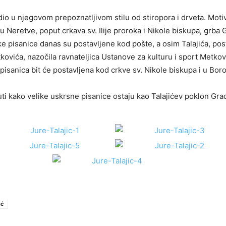
dio u njegovom prepoznatljivom stilu od stiropora i drveta. Moti
u Neretve, poput crkava sv. Ilije proroka i Nikole biskupa, grba 
like pisanice danas su postavljene kod pošte, a osim Talajića, post
ovića, nazočila ravnateljica Ustanove za kulturu i sport Metkovi
 pisanica bit će postavljena kod crkve sv. Nikole biskupa i u Bor
uti kako velike uskrsne pisanice ostaju kao Talajićev poklon Gr
ić