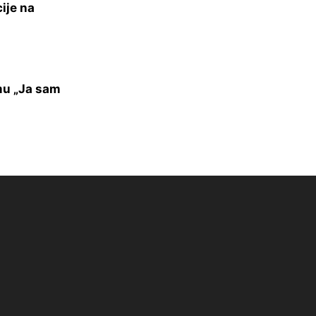
ije na
mu „Ja sam