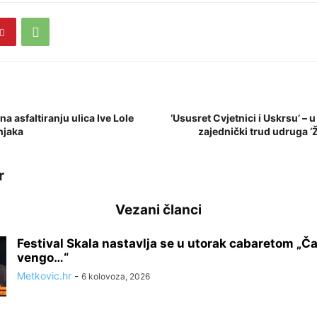
a asfaltiranju ulica Ive Lole
‘Ususret Cvjetnici i Uskrsu’ – 
šnjaka
zajednički trud udruga ‘Ž
r
Vezani članci
Festival Skala nastavlja se u utorak cabaretom „Ča 
vengo…“
Metkovic.hr
-
6 kolovoza, 2026