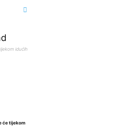
ad
tijekom idućih
e će tijekom