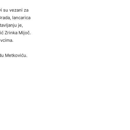
vi su vezani za
Grada, lancarica
avljanju je,
ć Zrinka Mijoč.
ovcima.
adu Metkoviću.