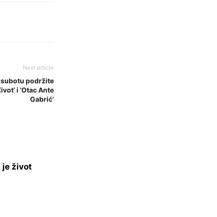
Next article
u subotu podržite
ivot’ i ‘Otac Ante
Gabrić’
je život