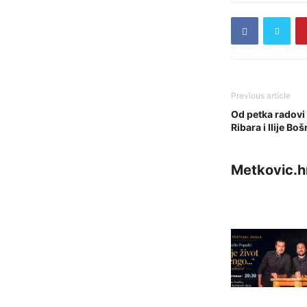
Previous article
Od petka radovi n
Ribara i Ilije Bo
Metkovic.h