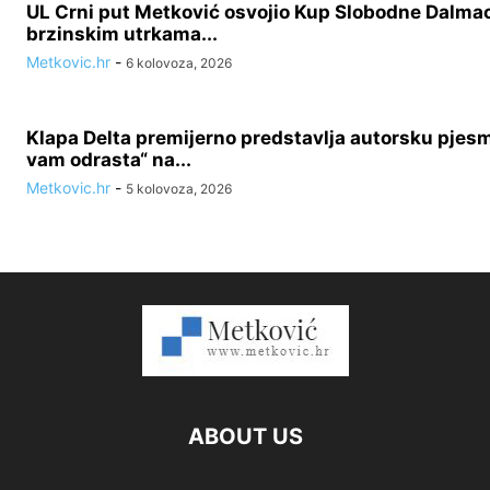
UL Crni put Metković osvojio Kup Slobodne Dalmac
brzinskim utrkama...
Metkovic.hr
-
6 kolovoza, 2026
Klapa Delta premijerno predstavlja autorsku pjes
vam odrasta“ na...
Metkovic.hr
-
5 kolovoza, 2026
ABOUT US