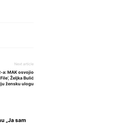
Next article
R-a: MAK osvojio
ile’, Željka Bulić
olju žensku ulogu
mu „Ja sam