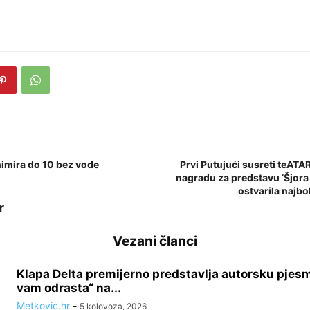
nimira do 10 bez vode
Prvi Putujući susreti teATA
nagradu za predstavu ‘Šjora F
ostvarila najb
r
Vezani članci
Klapa Delta premijerno predstavlja autorsku pjes
vam odrasta“ na...
Metkovic.hr
-
5 kolovoza, 2026