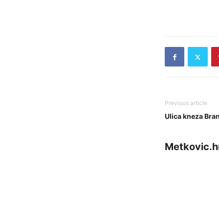
Previous article
Ulica kneza Bra
Metkovic.h