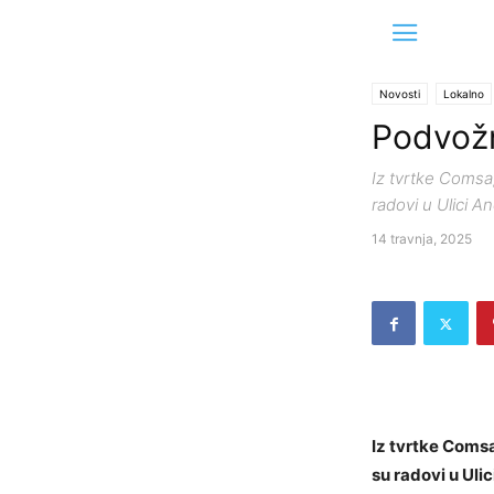
Novosti
Lokalno
Podvožn
Iz tvrtke Comsa,
radovi u Ulici 
14 travnja, 2025
Iz tvrtke Comsa
su radovi u Uli