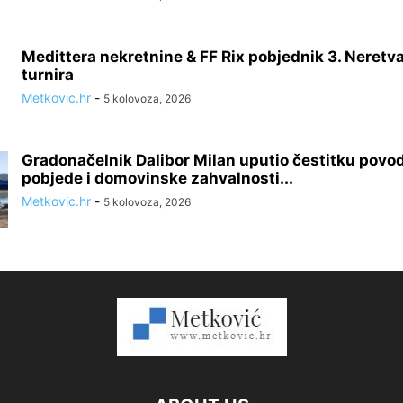
Medittera nekretnine & FF Rix pobjednik 3. Neretv
turnira
Metkovic.hr
-
5 kolovoza, 2026
Gradonačelnik Dalibor Milan uputio čestitku pov
pobjede i domovinske zahvalnosti...
Metkovic.hr
-
5 kolovoza, 2026