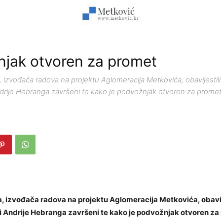
jak otvoren za promet
 izvođača radova na projektu Aglomeracija Metkovića, obavijestil
Andrije Hebranga završeni te kako je podvožnjak otvoren za promet
, izvođača radova na projektu Aglomeracija Metkovića, obavij
ci Andrije Hebranga završeni te kako je podvožnjak otvoren za