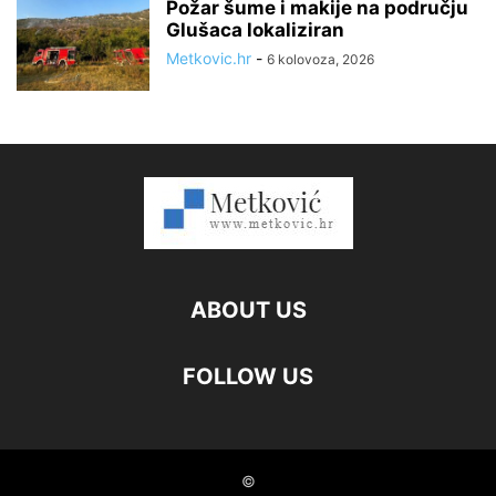
Požar šume i makije na području
Glušaca lokaliziran
Metkovic.hr
-
6 kolovoza, 2026
ABOUT US
FOLLOW US
©