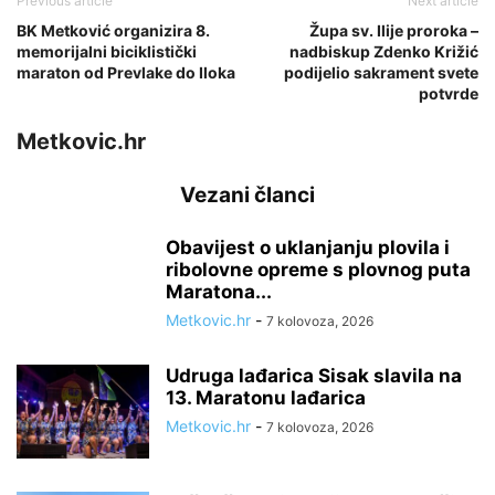
Previous article
Next article
BK Metković organizira 8.
Župa sv. Ilije proroka –
memorijalni biciklistički
nadbiskup Zdenko Križić
maraton od Prevlake do Iloka
podijelio sakrament svete
potvrde
Metkovic.hr
Vezani članci
Obavijest o uklanjanju plovila i
ribolovne opreme s plovnog puta
Maratona...
Metkovic.hr
-
7 kolovoza, 2026
Udruga lađarica Sisak slavila na
13. Maratonu lađarica
Metkovic.hr
-
7 kolovoza, 2026