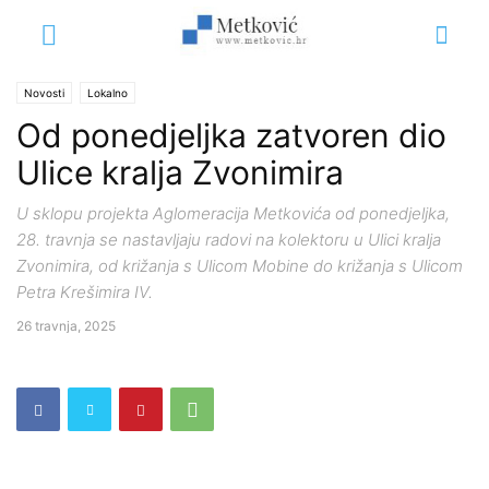
Novosti
Lokalno
Od ponedjeljka zatvoren dio
Ulice kralja Zvonimira
U sklopu projekta Aglomeracija Metkovića od ponedjeljka,
28. travnja se nastavljaju radovi na kolektoru u Ulici kralja
Zvonimira, od križanja s Ulicom Mobine do križanja s Ulicom
Petra Krešimira IV.
26 travnja, 2025