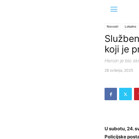
Novosti
Lokalno
Služben
koji je 
Heroin je bio sk
28 svibnja, 2025
U subotu, 24. s
Policijske pos