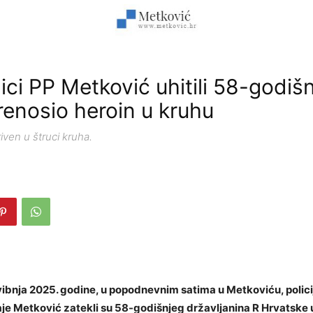
ici PP Metković uhitili 58-godiš
prenosio heroin u kruhu
riven u štruci kruha.
vibnja 2025. godine, u popodnevnim satima u Metkoviću, polici
taje Metković zatekli su 58-godišnjeg državljanina R Hrvatske