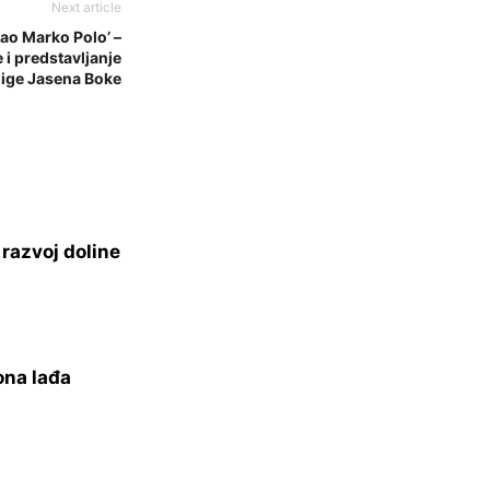
Next article
gao Marko Polo’ –
 i predstavljanje
jige Jasena Boke
razvoj doline
ona lađa