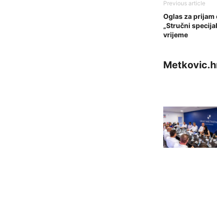
Previous article
Oglas za prijam 
„Stručni specij
vrijeme
Metkovic.h