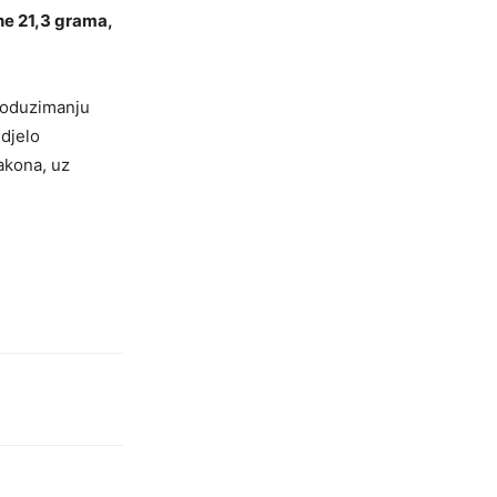
ne 21,3 grama,
 oduzimanju
djelo
akona, uz