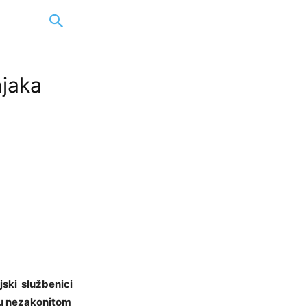
njaka
jski službenici
 u nezakonitom