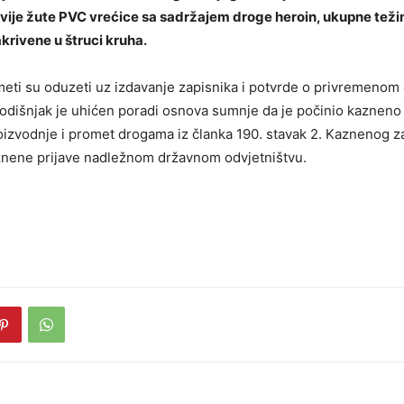
vije žute PVC vrećice sa sadržajem droge heroin, ukupne teži
akrivene u štruci kruha.
eti su oduzeti uz izdavanje zapisnika i potvrde o privremenom
dišnjak je uhićen poradi osnova sumnje da je počinio kazneno 
izvodnje i promet drogama iz članka 190. stavak 2. Kaznenog z
nene prijave nadležnom državnom odvjetništvu.