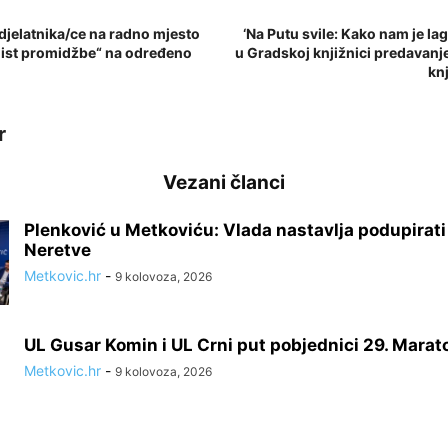
djelatnika/ce na radno mjesto
‘Na Putu svile: Kako nam je la
alist promidžbe“ na određeno
u Gradskoj knjižnici predavanje
kn
r
Vezani članci
Plenković u Metkoviću: Vlada nastavlja podupirati 
Neretve
Metkovic.hr
-
9 kolovoza, 2026
UL Gusar Komin i UL Crni put pobjednici 29. Marat
Metkovic.hr
-
9 kolovoza, 2026