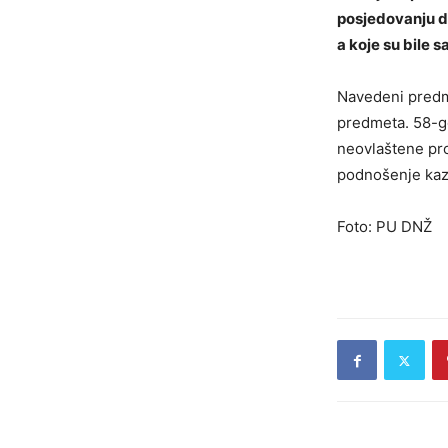
posjedovanju d
a koje su bile s
Navedeni predm
predmeta. 58-go
neovlaštene pro
podnošenje kaz
Foto: PU DNŽ