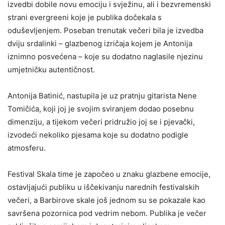
izvedbi dobile novu emociju i svježinu, ali i bezvremenski
strani evergreeni koje je publika dočekala s
oduševljenjem. Poseban trenutak večeri bila je izvedba
dviju srdalinki – glazbenog izričaja kojem je Antonija
iznimno posvećena – koje su dodatno naglasile njezinu
umjetničku autentičnost.
Antonija Batinić, nastupila je uz pratnju gitarista Nene
Tomičića, koji joj je svojim sviranjem dodao posebnu
dimenziju, a tijekom večeri pridružio joj se i pjevački,
izvodeći nekoliko pjesama koje su dodatno podigle
atmosferu.
Festival Skala time je započeo u znaku glazbene emocije,
ostavljajući publiku u iščekivanju narednih festivalskih
večeri, a Barbirove skale još jednom su se pokazale kao
savršena pozornica pod vedrim nebom. Publika je večer