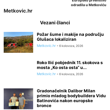
Europsko prvenstvo
odradila u Metkoviću
Metkovic.hr
Vezani članci
Požar šume i makije na području
Glušaca lokaliziran
Metkovic.hr
-
6 kolovoza, 2026
Roko Ilić pobjednik 11. skokova s
mosta „Ko osta osta“ u...
Metkovic.hr
-
6 kolovoza, 2026
Gradonačelnik Dalibor Milan
primio mladog bodybuildera Vidu
Batinovića nakon europske
bronce