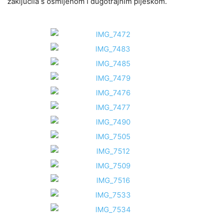
zaključila s osmijehom i dugotrajnim pljeskom.