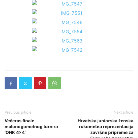
Previous article
Next article
Večeras finale
Hrvatska juniorska ženska
malonogometnog turnira
rukometna reprezentacija
‘ONK 4×4’
završne pripreme za