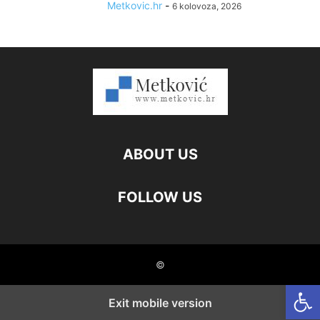
Metkovic.hr
-
6 kolovoza, 2026
ABOUT US
FOLLOW US
©
Open
Exit mobile version