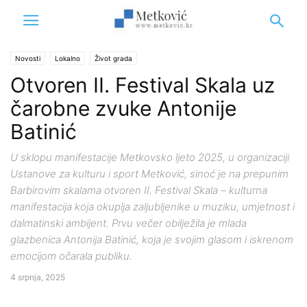
Novosti
Lokalno
Život grada
Otvoren II. Festival Skala uz
čarobne zvuke Antonije
Batinić
U sklopu manifestacije Metkovsko ljeto 2025, u organizaciji
Ustanove za kulturu i sport Metković, sinoć je na prepunim
Barbirovim skalama otvoren II. Festival Skala – kulturna
manifestacija koja okuplja zaljubljenike u muziku, umjetnost i
dalmatinski ambijent. Prvu večer obilježila je mlada
glazbenica Antonija Batinić, koja je svojim glasom i iskrenom
emocijom očarala publiku.
4 srpnja, 2025