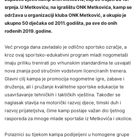
srpnja. U Metkoviću, na igralištu ONK Metkovića, kamp se
održava u organizaciji kluba ONK Metković, a okupio je
ukupno 50 dječaka od 2011. godišta, pa sve do onih
rođenih 2019. godine.
Već prvoga dana zavladalo je odlično sportsko ozračje, a
kroz ovaj sportsko-edukativni program mladi nogometaši
imaju priliku trenirati po vrhunskim standardima te usvajati
nova znanja pod stručnim vodstvom licenciranih trenera.
Glavni cilj kampa je promocija nogometne igre, zabave i
druženja, ali i pružanje kvalitetne sportske edukacije te
usavršavanje tehničkih i taktičkih vještina. Također se
naglasak stavlja na motorički razvoj djece, timski duh i
razvoj prijateljstva, čime kamp postaje važan dio ljetnog
rasporeda za mnoge mlade sportaše iz Metkovića i okolice.
Polaznici su tijekom kampa podijeljeni u homogene grupe