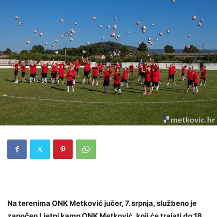
Na terenima ONK Metković jučer, 7. srpnja, službeno je
započeo Ljetni kamp ONK Metković, koji će trajati do 18.