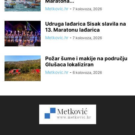
Maratona...
Metkovic.hr
-
7 kolovoza, 2026
Udruga lađarica Sisak slavila na
13. Maratonu lađarica
Metkovic.hr
-
7 kolovoza, 2026
Požar šume i makije na području
Glušaca lokaliziran
Metkovic.hr
-
6 kolovoza, 2026