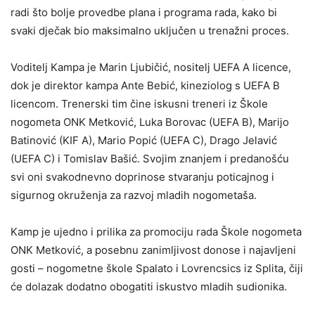
radi što bolje provedbe plana i programa rada, kako bi
svaki dječak bio maksimalno uključen u trenažni proces.
Voditelj Kampa je Marin Ljubičić, nositelj UEFA A licence,
dok je direktor kampa Ante Bebić, kineziolog s UEFA B
licencom. Trenerski tim čine iskusni treneri iz Škole
nogometa ONK Metković, Luka Borovac (UEFA B), Marijo
Batinović (KIF A), Mario Popić (UEFA C), Drago Jelavić
(UEFA C) i Tomislav Bašić. Svojim znanjem i predanošću
svi oni svakodnevno doprinose stvaranju poticajnog i
sigurnog okruženja za razvoj mladih nogometaša.
Kamp je ujedno i prilika za promociju rada Škole nogometa
ONK Metković, a posebnu zanimljivost donose i najavljeni
gosti – nogometne škole Spalato i Lovrencsics iz Splita, čiji
će dolazak dodatno obogatiti iskustvo mladih sudionika.