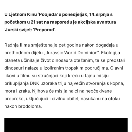
U Ljetnom Kinu ‘Pobjeda’ u ponedjeljak, 14. srpnja s
početkom u 21 sat na rasporedu je akcijska avantura
‘Jurski svijet: ‘Preporod’.
Radnja filma smještena je pet godina nakon događaja u
prethodnom dijelu „Jurassic World Dominion“. Ekologija
planeta učinila je život dinosaura otežanim, te se preostali
dinosauri nalaze u izoliranim tropskim područjima. Glavni
likovi u filmu su stručnjaci koji kreću u tajnu misiju
prikupljanja DNK uzoraka triju najvećih stvorenja s kopna,
mora i zraka. Njihova će misija naići na neočekivane
prepreke, uključujući i civilnu obitelj nasukanu na otoku
nakon brodoloma.