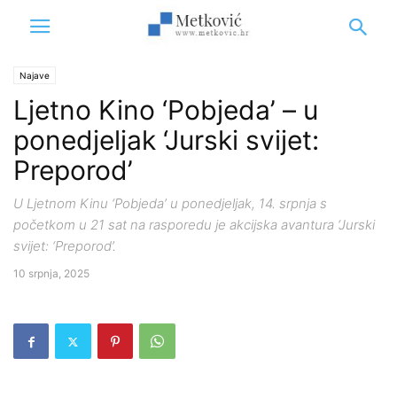
Najave
Ljetno Kino ‘Pobjeda’ – u
ponedjeljak ‘Jurski svijet:
Preporod’
U Ljetnom Kinu ‘Pobjeda’ u ponedjeljak, 14. srpnja s
početkom u 21 sat na rasporedu je akcijska avantura ‘Jurski
svijet: ‘Preporod’.
10 srpnja, 2025