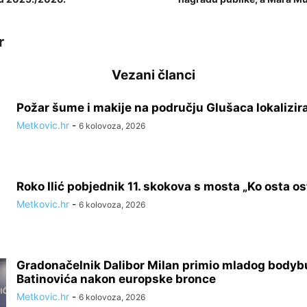
r
Vezani članci
Požar šume i makije na području Glušaca lokalizir
Metkovic.hr
-
6 kolovoza, 2026
Roko Ilić pobjednik 11. skokova s mosta „Ko osta ost
Metkovic.hr
-
6 kolovoza, 2026
Gradonačelnik Dalibor Milan primio mladog bodyb
Batinovića nakon europske bronce
Metkovic.hr
-
6 kolovoza, 2026