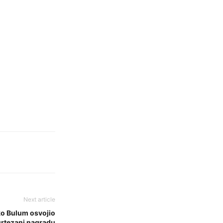
Next article
lko Bulum osvojio
urtezani nagradu