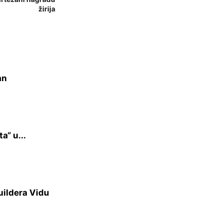
žirija
an
a“ u...
uildera Vidu