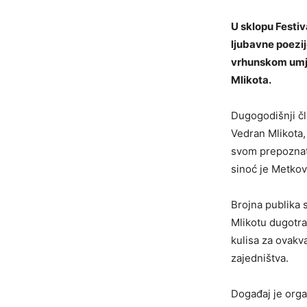
U sklopu Festiv
ljubavne poezij
vrhunskom umje
Mlikota.
Dugogodišnji čl
Vedran Mlikota, 
svom prepoznatl
sinoć je Metkov
Brojna publika 
Mlikotu dugotra
kulisa za ovakv
zajedništva.
Događaj je orga