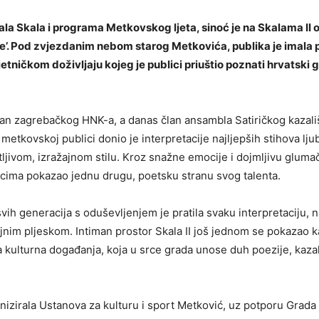
ala Skala i programa Metkovskog ljeta, sinoć je na Skalama II
e’. Pod zvjezdanim nebom starog Metkovića, publika je imala pr
tničkom doživljaju kojeg je publici priuštio poznati hrvatski
an zagrebačkog HNK-a, a danas član ansambla Satiričkog kazal
metkovskoj publici donio je interpretacije najljepših stihova lju
jivom, izražajnom stilu. Kroz snažne emocije i dojmljivu gluma
cima pokazao jednu drugu, poetsku stranu svog talenta.
svih generacija s oduševljenjem je pratila svaku interpretaciju, 
jnim pljeskom. Intiman prostor Skala II još jednom se pokazao k
a kulturna događanja, koja u srce grada unose duh poezije, kazal
nizirala Ustanova za kulturu i sport Metković, uz potporu Grada