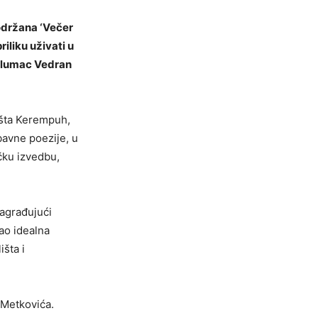
 održana ‘Večer
iliku uživati u
 glumac Vedran
išta Kerempuh,
bavne poezije, u
čku izvedbu,
nagrađujući
ao idealna
išta i
 Metkovića.