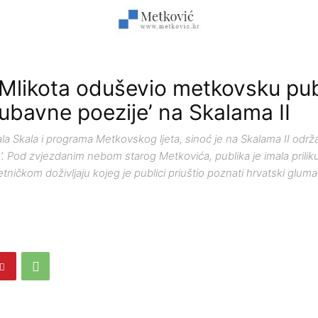
Mlikota oduševio metkovsku pub
jubavne poezije’ na Skalama II
la Skala i programa Metkovskog ljeta, sinoć je na Skalama II održ
’. Pod zvjezdanim nebom starog Metkovića, publika je imala priliku
ničkom doživljaju kojeg je publici priuštio poznati hrvatski glum