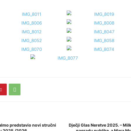
almo predstavio novi stručni
Dječji Glas Neretve 2025. – Mi
u 2025./2026.
nagradu publike, a Mara M