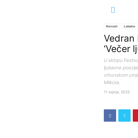
Novosti
Lokalno
Vedran 
‘Večer l
U sklopu Festiva
ljubavne poezije
vrhunskom umjet
Mlikota.
11 srpnja, 2025