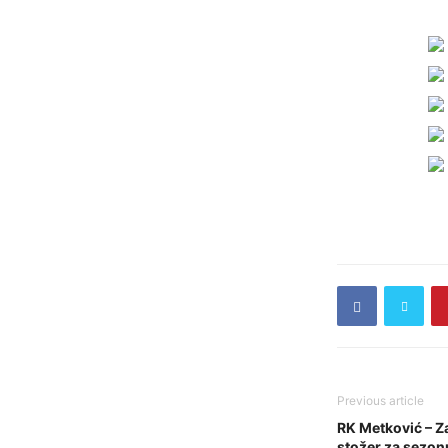
Previous article
RK Metković – Z
stožer za sezon