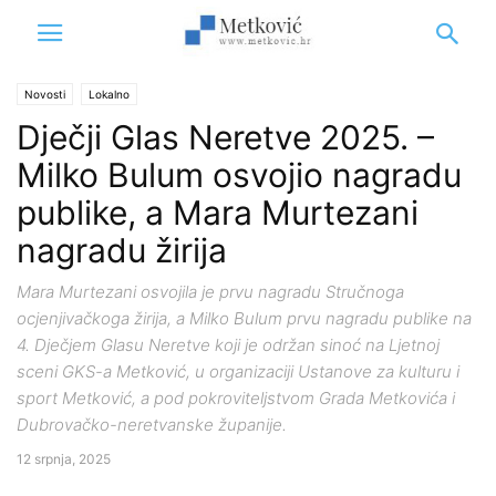
Novosti
Lokalno
Dječji Glas Neretve 2025. –
Milko Bulum osvojio nagradu
publike, a Mara Murtezani
nagradu žirija
Mara Murtezani osvojila je prvu nagradu Stručnoga
ocjenjivačkoga žirija, a Milko Bulum prvu nagradu publike na
4. Dječjem Glasu Neretve koji je održan sinoć na Ljetnoj
sceni GKS-a Metković, u organizaciji Ustanove za kulturu i
sport Metković, a pod pokroviteljstvom Grada Metkovića i
Dubrovačko-neretvanske županije.
12 srpnja, 2025