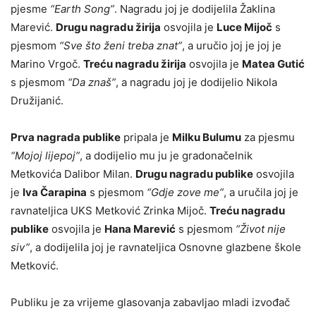
pjesme
“Earth Song”
. Nagradu joj je dodijelila Žaklina
Marević.
Drugu nagradu žirija
osvojila je
Luce Mijoč
s
pjesmom
“Sve što ženi treba znat”
, a uručio joj je joj je
Marino Vrgoč.
Treću nagradu žirija
osvojila je
Matea Gutić
s pjesmom
“Da znaš”
, a nagradu joj je dodijelio Nikola
Družijanić.
Prva nagrada publike
pripala je
Milku Bulumu
za pjesmu
“Mojoj lijepoj”
, a dodijelio mu ju je gradonačelnik
Metkovića Dalibor Milan.
Drugu nagradu publike
osvojila
je
Iva Čarapina
s pjesmom
“Gdje zove me”
, a uručila joj je
ravnateljica UKS Metković Zrinka Mijoč.
Treću nagradu
publike
osvojila je
Hana Marević
s pjesmom
“Život nije
siv”
, a dodijelila joj je ravnateljica Osnovne glazbene škole
Metković.
Publiku je za vrijeme glasovanja zabavljao mladi izvođač