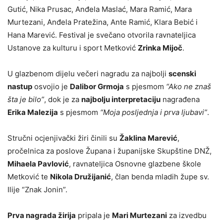
Gutić, Nika Prusac, Anđela Maslać, Mara Ramić, Mara
Murtezani, Anđela Pratežina, Ante Ramić, Klara Bebić i
Hana Marević. Festival je svečano otvorila ravnateljica
Ustanove za kulturu i sport Metković
Zrinka Mijoč
.
U glazbenom dijelu večeri nagradu za najbolji
scenski
nastup
osvojio je
Dalibor Grmoja
s pjesmom
“Ako ne znaš
šta je bilo”
, dok je za
najbolju interpretaciju
nagrađena
Erika Malezija
s pjesmom
“Moja posljednja i prva ljubavi”
.
Stručni ocjenjivački žiri činili su
Žaklina Marević
,
pročelnica za poslove Župana i županijske Skupštine DNŽ,
Mihaela Pavlović
, ravnateljica Osnovne glazbene škole
Metković te
Nikola Družijanić
, član benda mladih župe sv.
Ilije “Znak Jonin”.
Prva nagrada žirija
pripala je
Mari Murtezani
za izvedbu