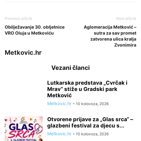
Previous article
Next article
Obilježavanje 30. obljetnice
Aglomeracija Metković –
VRO Oluja u Metkoviću
sutra za sav promet
zatvorena ulica kralja
Zvonimira
Metkovic.hr
Vezani članci
Lutkarska predstava „Cvrčak i
Mrav“ stiže u Gradski park
Metković
Metkovic.hr
-
10 kolovoza, 2026
Otvorene prijave za „Glas srca“ –
glazbeni festival za djecu s...
Metkovic.hr
-
10 kolovoza, 2026