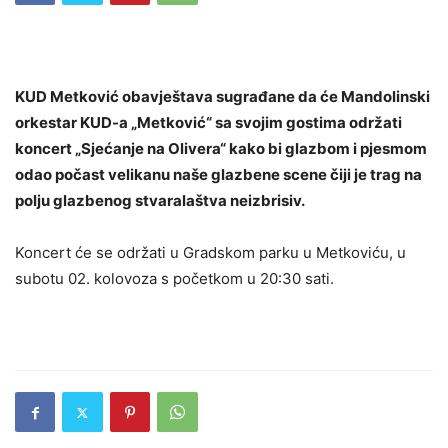
KUD Metković obavještava sugrađane da će Mandolinski
orkestar KUD-a „Metković“ sa svojim gostima održati
koncert „Sjećanje na Olivera“ kako bi glazbom i pjesmom
odao počast velikanu naše glazbene scene čiji je trag na
polju glazbenog stvaralaštva neizbrisiv.
Koncert će se održati u Gradskom parku u Metkoviću, u
subotu 02. kolovoza s početkom u 20:30 sati.