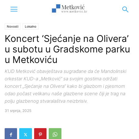
Novosti
Lokalno
Koncert ‘Sjećanje na Olivera’
u subotu u Gradskome parku
u Metkoviću
KUD Metković obavještava sugrađane da će Mandolinski
orkestar KUD-a „Metković“ sa svojim gostima održati
koncert „Sjećanje na Olivera“ kako bi glazbom i pjesmom
odao počast velikanu naše glazbene scene čiji je trag na
polju glazbenog stvaralaštva neizbrisiv.
31 srpnja, 2025