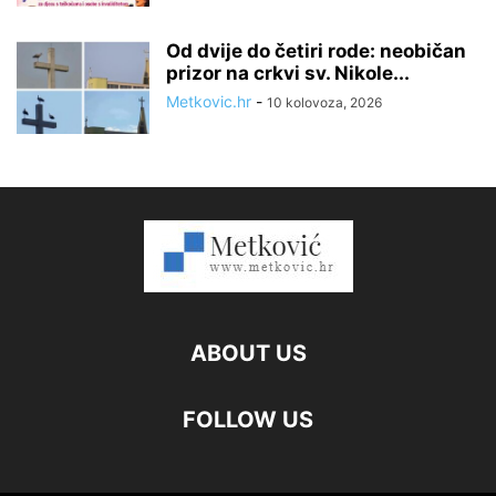
Od dvije do četiri rode: neobičan
prizor na crkvi sv. Nikole...
Metkovic.hr
-
10 kolovoza, 2026
ABOUT US
FOLLOW US