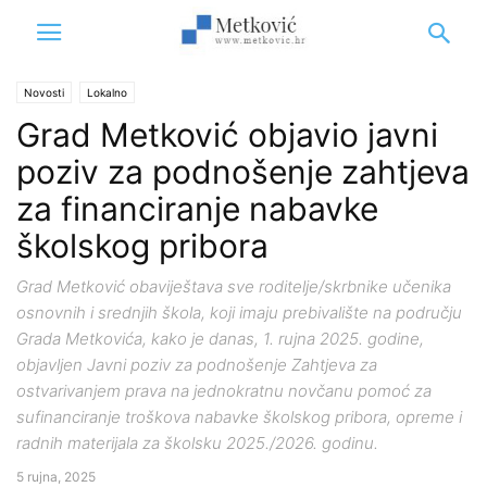
Novosti
Lokalno
Grad Metković objavio javni
poziv za podnošenje zahtjeva
za financiranje nabavke
školskog pribora
Grad Metković obaviještava sve roditelje/skrbnike učenika
osnovnih i srednjih škola, koji imaju prebivalište na području
Grada Metkovića, kako je danas, 1. rujna 2025. godine,
objavljen Javni poziv za podnošenje Zahtjeva za
ostvarivanjem prava na jednokratnu novčanu pomoć za
sufinanciranje troškova nabavke školskog pribora, opreme i
radnih materijala za školsku 2025./2026. godinu.
5 rujna, 2025