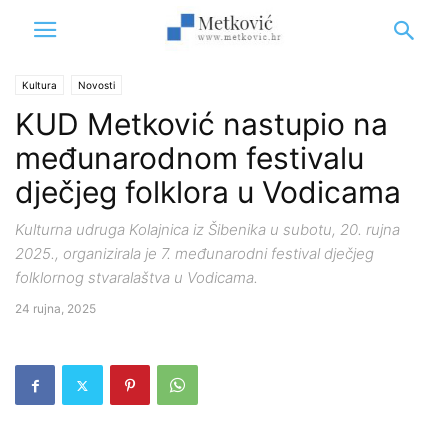
Kultura
Novosti
KUD Metković nastupio na
međunarodnom festivalu
dječjeg folklora u Vodicama
Kulturna udruga Kolajnica iz Šibenika u subotu, 20. rujna
2025., organizirala je 7. međunarodni festival dječjeg
folklornog stvaralaštva u Vodicama.
24 rujna, 2025