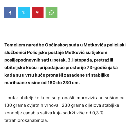
Temeljem naredbe Općinskog suda u Metkoviću policijski
službenici Policijske postaje Metković su tijekom
poslijepodnevnih sati u petak, 3. listopada, pretražili
obiteljsku kuću i pripadajuće prostorije 73-godišnjaka
kada su u vrtu kuće pronašli zasađene tri stabljike
marihuane visine od 160 do 230 cm.
Unutar obiteljske kuće su pronašli improviziranu sušionicu,
130 grama cvjetnih vrhova i 230 grama dijelova stabljike
konoplje canabis sativa koja sadrži više od 0,3 %
tetrahidrokanabinola.