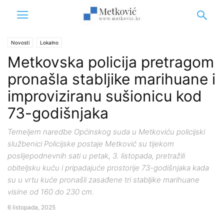
Novosti
Lokalno
Metkovska policija pretragom
pronašla stabljike marihuane i
improviziranu sušionicu kod
73-godišnjaka
Temeljem naredbe Općinskog suda u Metkoviću policijski
službenici Policijske postaje Metković su tijekom
poslijepodnevnih sati u petak, 3. listopada, pretražili
obiteljsku kuću i pripadajuće prostorije 73-godišnjaka kada
su u vrtu kuće pronašli zasađene tri stabljike marihuane
visine od 160 do 230 cm.
6 listopada, 2025