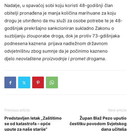
Nadalje, u spavaćoj sobi koju koristi 48-godišnji član
obitelji pronađena je manja količina marihuane za koju
drogu je utvrđeno da mu služi za osobe potrebe te je 48-
godšnjak prekršajno sankcioniran sukladno Zakonu o
suzbijanju zlouporabe droga, dok je protiv 73-gdišnjaka
podnesena kaznena prijava nadležnom državnom
odvjetništvu zbog sumnje da je počinimo kazneno
djelo
neovlaštene proizvodnje i promet drogama
.
Previous article
Next article
Predstavljen letak „Zaštitimo
Župan Blaž Pezo uputio
se od katastrofa – opće
čestitku povodom Svjetskog
upute za naše starije“
dana učitelja