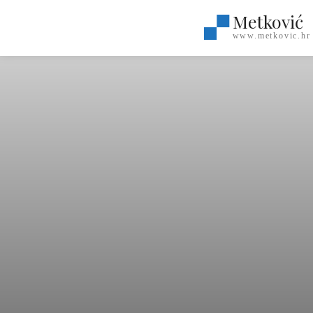
Metković
www.metkovic.hr