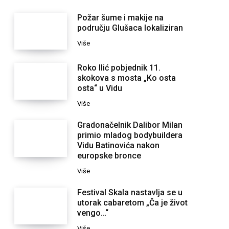
Požar šume i makije na
području Glušaca lokaliziran
Više
Roko Ilić pobjednik 11.
skokova s mosta „Ko osta
osta“ u Vidu
Više
Gradonačelnik Dalibor Milan
primio mladog bodybuildera
Vidu Batinovića nakon
europske bronce
Više
Festival Skala nastavlja se u
utorak cabaretom „Ča je život
vengo…“
Više