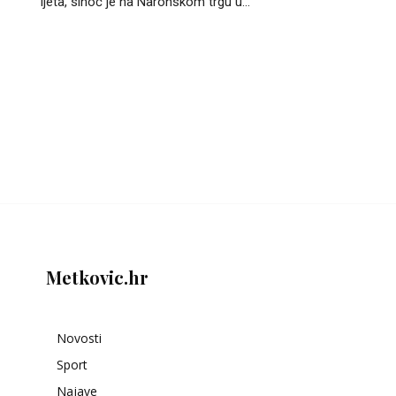
ljeta, sinoć je na Naronskom trgu u...
Metkovic.hr
Novosti
Sport
Najave