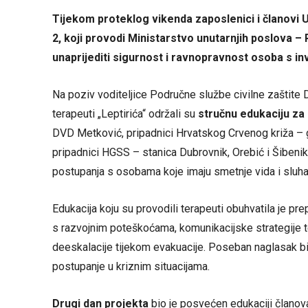
Tijekom proteklog vikenda zaposlenici i članovi 
2, koji provodi Ministarstvo unutarnjih poslova – R
unaprijediti sigurnost i ravnopravnost osoba s inv
Na poziv voditeljice Područne službe civilne zaštite
terapeuti „Leptirića“ održali su
stručnu edukaciju za
DVD Metković, pripadnici Hrvatskog Crvenog križa – g
pripadnici HGSS – stanica Dubrovnik, Orebić i Šibenik.
postupanja s osobama koje imaju smetnje vida i sluha, 
Edukacija koju su provodili terapeuti obuhvatila je p
s razvojnim poteškoćama, komunikacijske strategije t
deeskalacije tijekom evakuacije. Poseban naglasak bio
postupanje u kriznim situacijama.
Drugi dan projekta
bio je posvećen edukaciji članov