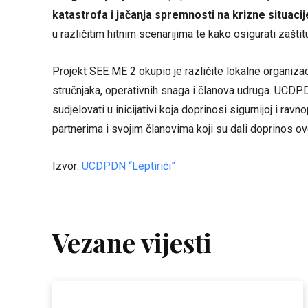
katastrofa i jačanja spremnosti na krizne situacij
u različitim hitnim scenarijima te kako osigurati zašti
Projekt SEE ME 2 okupio je različite lokalne organiz
stručnjaka, operativnih snaga i članova udruga. UCDPDN
sudjelovati u inicijativi koja doprinosi sigurnijoj i rav
partnerima i svojim članovima koji su dali doprinos o
Izvor:
UCDPDN “Leptirići”
Vezane vijesti