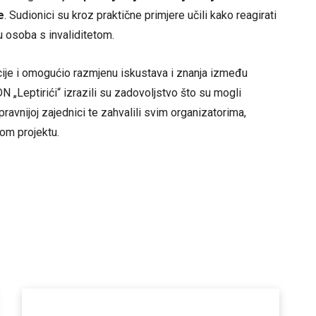
e
. Sudionici su kroz praktične primjere učili kako reagirati
tu osoba s invaliditetom.
acije i omogućio razmjenu iskustava i znanja između
 „Leptirići“ izrazili su zadovoljstvo što su mogli
nopravnijoj zajednici te zahvalili svim organizatorima,
vom projektu.