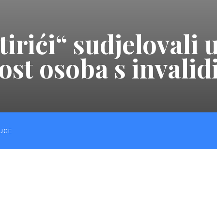
ići“ sudjelovali 
ost osoba s invali
UGE