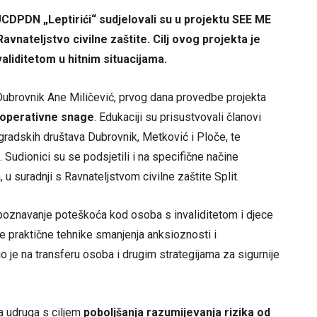
UCDPDN „Leptirići“ sudjelovali su u projektu SEE ME
avnateljstvo civilne zaštite. Cilj ovog projekta je
aliditetom u hitnim situacijama.
 Dubrovnik Ane Miličević, prvog dana provedbe projekta
 operativne snage
. Edukaciji su prisustvovali članovi
radskih društava Dubrovnik, Metković i Ploče, te
 Sudionici su se podsjetili i na specifične načine
u suradnji s Ravnateljstvom civilne zaštite Split.
repoznavanje poteškoća kod osoba s invaliditetom i djece
e praktične tehnike smanjenja anksioznosti i
 je na transferu osoba i drugim strategijama za sigurnije
a udruga s ciljem
poboljšanja razumijevanja rizika od