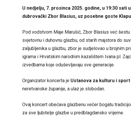
U nedjelju, 7. prosinca 2025. godine, u 19:30 sati 
dubrovački Zbor Blasius, uz posebne goste Klapu 
Pod vodstvom Maje Marušić, Zbor Blasius već šestu 
svjetovnu i duhovnu glazbu, od starih majstora do suvr
zaljubljenika u glazbu, zbor je sudjelovao u brojnim p
igrama i Hrvatskim narodnim kazalištem Ivana pl. Zajc
izvedbama koje oduševljavaju sve generacije.
Organizator koncerta je
Ustanova za kulturu i spor
neretvanske županije, a ulaz je slobodan.
Ovaj koncert obećava glazbenu večer bogatu tradicij
za sve ljubitelje glazbe u predblagdansko vrijeme.