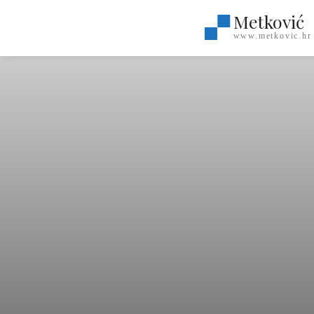
Metković
www.metkovic.hr