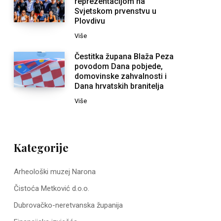
reprezentacijom na
Svjetskom prvenstvu u
Plovdivu
Više
Čestitka župana Blaža Peza
povodom Dana pobjede,
domovinske zahvalnosti i
Dana hrvatskih branitelja
Više
Kategorije
Arheološki muzej Narona
Čistoća Metković d.o.o.
Dubrovačko-neretvanska županija