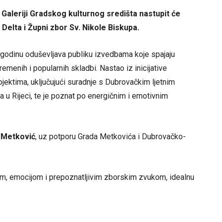
u Galeriji Gradskog kulturnog središta nastupit će
Delta i Župni zbor Sv. Nikole Biskupa.
godinu oduševljava publiku izvedbama koje spajaju
emenih i popularnih skladbi. Nastao iz inicijative
rojektima, uključujući suradnje s Dubrovačkim ljetnim
a u Rijeci, te je poznat po energičnim i emotivnim
t Metković
, uz potporu Grada Metkovića i Dubrovačko-
om, emocijom i prepoznatljivim zborskim zvukom, idealnu