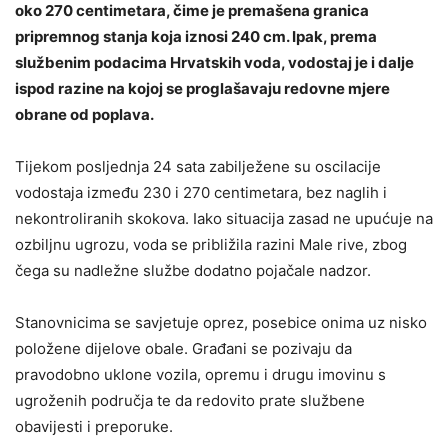
oko 270 centimetara, čime je premašena granica
pripremnog stanja koja iznosi 240 cm. Ipak, prema
službenim podacima Hrvatskih voda, vodostaj je i dalje
ispod razine na kojoj se proglašavaju redovne mjere
obrane od poplava.
Tijekom posljednja 24 sata zabilježene su oscilacije
vodostaja između 230 i 270 centimetara, bez naglih i
nekontroliranih skokova. Iako situacija zasad ne upućuje na
ozbiljnu ugrozu, voda se približila razini Male rive, zbog
čega su nadležne službe dodatno pojačale nadzor.
Stanovnicima se savjetuje oprez, posebice onima uz nisko
položene dijelove obale. Građani se pozivaju da
pravodobno uklone vozila, opremu i drugu imovinu s
ugroženih područja te da redovito prate službene
obavijesti i preporuke.