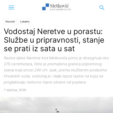
Novosti
Lokalno
Vodostaj Neretve u porastu:
Službe u pripravnosti, stanje
se prati iz sata u sat
Razina rijeke Neretve kod Metkovića jutros je dosegnula oko
270 centimetara, čime je premašena granica pripremnog
stanja koja iznosi 240 cm. Ipak, prema službenim podacima
Hrvatskih voda, vodostaj je i dalje ispod razine na kojoj se
proglašavaju redovne mjere obrane od poplava.
7 siječnja, 2026