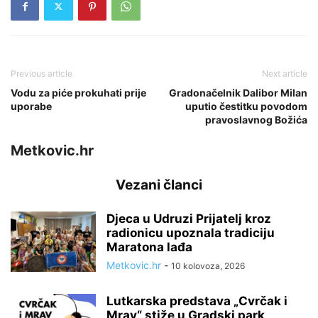
Previous article
Next article
Vodu za piće prokuhati prije
Gradonačelnik Dalibor Milan
uporabe
uputio čestitku povodom
pravoslavnog Božića
Metkovic.hr
Vezani članci
Djeca u Udruzi Prijatelj kroz
radionicu upoznala tradiciju
Maratona lađa
Metkovic.hr
-
10 kolovoza, 2026
Lutkarska predstava „Cvrčak i
Mrav“ stiže u Gradski park