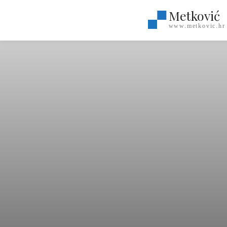
Metković
www.metkovic.hr