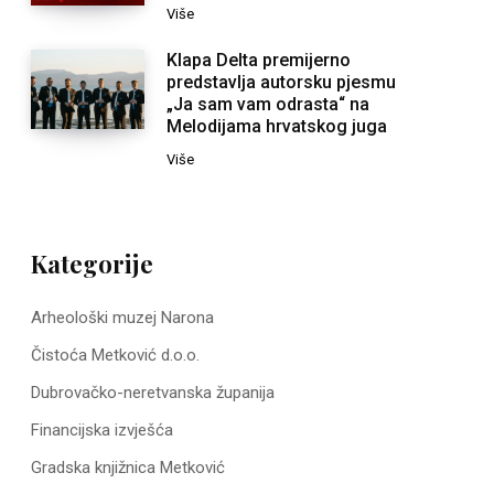
Više
Klapa Delta premijerno
predstavlja autorsku pjesmu
„Ja sam vam odrasta“ na
Melodijama hrvatskog juga
Više
Kategorije
Arheološki muzej Narona
Čistoća Metković d.o.o.
Dubrovačko-neretvanska županija
Financijska izvješća
Gradska knjižnica Metković