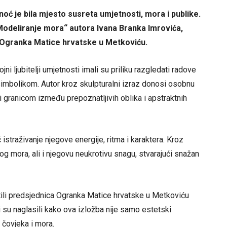
oć je bila mjesto susreta umjetnosti, mora i publike.
„Modeliranje mora“ autora Ivana Branka Imrovića,
iji Ogranka Matice hrvatske u Metkoviću.
ni ljubitelji umjetnosti imali su priliku razgledati radove
mbolikom. Autor kroz skulpturalni izraz donosi osobnu
ći granicom između prepoznatljivih oblika i apstraktnih
istraživanje njegove energije, ritma i karaktera. Kroz
nog mora, ali i njegovu neukrotivu snagu, stvarajući snažan
ili predsjednica Ogranka Matice hrvatske u Metkoviću
i su naglasili kako ova izložba nije samo estetski
 čovjeka i mora.