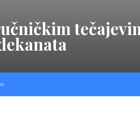
ručničkim tečajev
dekanata
NO