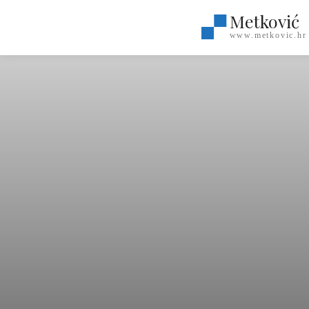
Metković
www.metkovic.hr