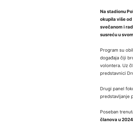
Na stadionu Pol
okupila više od
svečanom i rad
susreću u svom
Program su obil
događaja čiji b
volontera. Uz č
predstavnici Dru
Drugi panel fok
predstavljanje 
Poseban trenuta
članova u 2024.