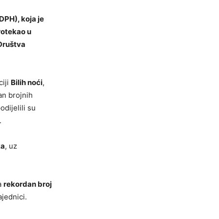
DPH), koja je
rotekao u
Društva
ciji
Bilih noći
,
an brojnih
dijelili su
.
ka
, uz
a
rekordan broj
jednici.