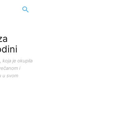
za
odini
 koja je okupila
svečanom i
u u svom