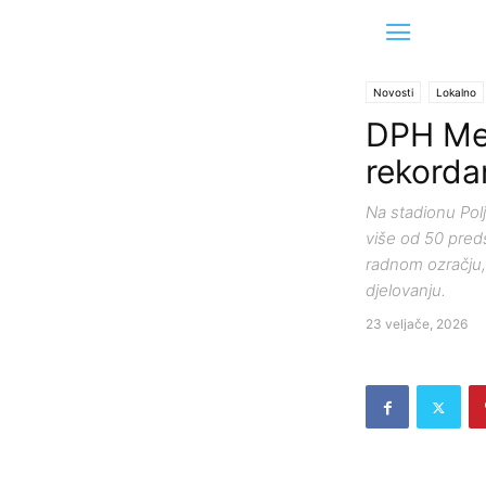
Novosti
Lokalno
DPH Met
rekorda
Na stadionu Polj
više od 50 pred
radnom ozračju
djelovanju.
23 veljače, 2026