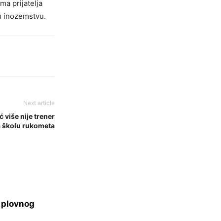
ma prijatelja
u inozemstvu.
Next article
 više nije trener
a školu rukometa
s plovnog