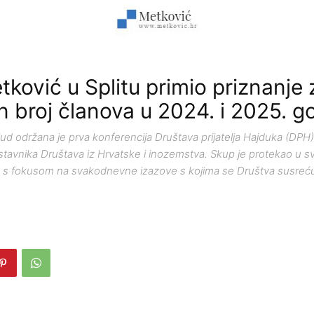
ković u Splitu primio priznanje 
n broj članova u 2024. i 2025. g
ud održana je prva konferencija Društava prijatelja Hajduka (DPH),
stavnika Društava iz Hrvatske i inozemstva. Skup je protekao u 
, s fokusom na svakodnevne izazove s kojima se Društva susreć