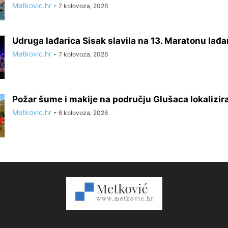
Metkovic.hr
-
7 kolovoza, 2026
Udruga lađarica Sisak slavila na 13. Maratonu lađa
Metkovic.hr
-
7 kolovoza, 2026
Požar šume i makije na području Glušaca lokalizir
Metkovic.hr
-
6 kolovoza, 2026