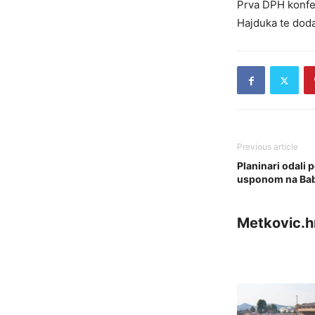
Prva DPH konfer
Hajduka te doda
Previous article
Planinari odali 
usponom na Bab
Metkovic.h