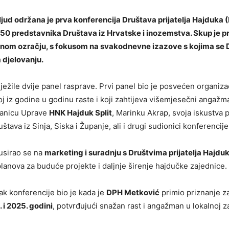
jud održana je prva konferencija Društava prijatelja Hajduka (
 50 predstavnika Društava iz Hrvatske i inozemstva. Skup je p
nom ozračju, s fokusom na svakodnevne izazove s kojima se 
 djelovanju.
ježile dvije panel rasprave. Prvi panel bio je posvećen organiza
roj iz godine u godinu raste i koji zahtijeva višemjesečni angažm
lanicu Uprave
HNK Hajduk Split
, Marinku Akrap, svoja iskustva po
štava iz Sinja, Siska i Županje, ali i drugi sudionici konferencije
usirao se na
marketing i suradnju s Društvima prijatelja Hajdu
planova za buduće projekte i daljnje širenje hajdučke zajednice.
k konferencije bio je kada je
DPH Metković
primio priznanje z
 i 2025. godini
, potvrđujući snažan rast i angažman u lokalnoj za