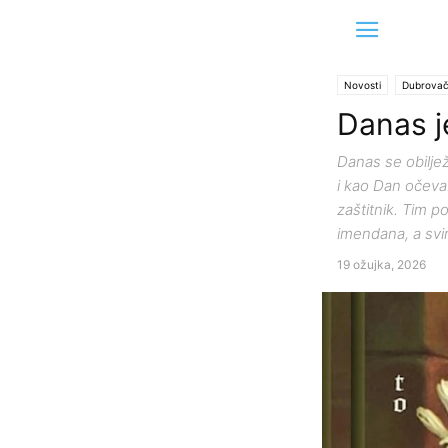
Novosti
Dubrovač
Danas j
Danas se obiljež
i kao Dan očeva.
zaštitnik. Tim 
imendana, a svi
19 ožujka, 2026