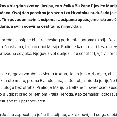
ežava blagdan
svetog Josipa
, zaručnika Blažene Djevice Marije
 očeva. Ovaj dan posebno je važan i za Hrvatsku, budući da je s
ik. Tim povodom svim Josipima i Josipama upućujemo iskrene č
na, a svim očevima čestitamo njihov dan.
 predaji, Josip je bio kraljevskog podrijetla, potomak kralja David
očanstvima, trebao doći Mesija. Radio je kao stolar i tesar, a e
ravedna čovjeka. Njegov život obilježili su čestitost, vjera i pr
 je njegova zaručnica Marija trudna, Josip je bio zbunjen, ali i o
akon što mu je, prema Evanđeljima, anđeo objasnio da je riječ 
oju ulogu bez straha. Pratio je Mariju u Betlehem, svjedočio Isus
o u Egipat pred prijetnjom kralja Heroda. Kao zemaljski otac Isus
oslušnosti i požrtvovnosti.
Josipa započelo je još u 9. stoljeću, a kroz povijest su ga osob