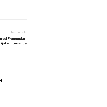
Next article
 brod Francuske i
rijske mornarice
vi