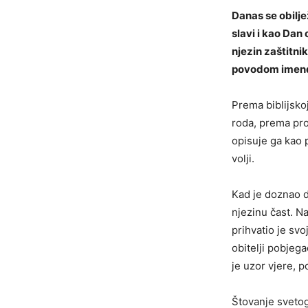
Danas se obilj
slavi i kao Dan
njezin zaštitn
povodom imenda
Prema biblijskoj
roda, prema pror
opisuje ga kao p
volji.
Kad je doznao da
njezinu čast. N
prihvatio je sv
obitelji pobjega
je uzor vjere, p
Štovanje svetog 