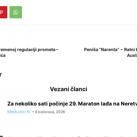
remenoj regulaciji prometa –
Peniša “Narenta” − Ratni
ića
Aust
r
Vezani članci
Za nekoliko sati počinje 29. Maraton lađa na Neret
Metkovic.hr
-
8 kolovoza, 2026