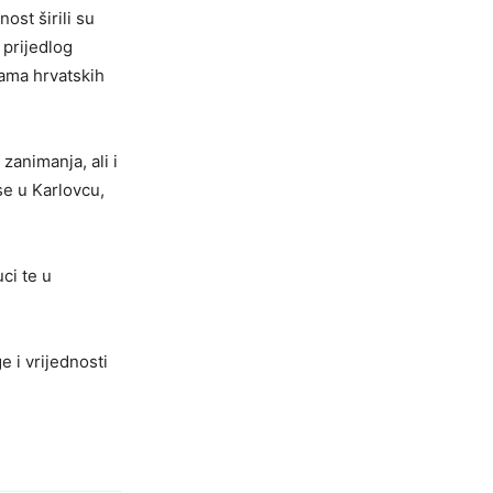
ost širili su
 prijedlog
kama hrvatskih
 zanimanja, ali i
se u Karlovcu,
ci te u
e i vrijednosti