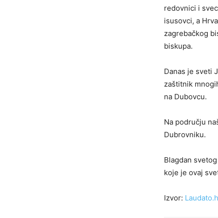
redovnici i svec
isusovci, a Hrv
zagrebačkog bis
biskupa.
Danas je sveti J
zaštitnik mnogi
na Dubovcu.
Na području naš
Dubrovniku.
Blagdan svetog J
koje je ovaj sve
Izvor:
Laudato.h