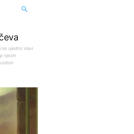
očeva
 se ujedno slavi
p njezin
povodom