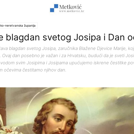
ko-neretvanska županija
e blagdan svetog Josipa i Dan 
ava blagdan svetog Josipa, zaručnika Blažene Djevice Marije, koji
 Ovaj dan posebno je važan i za Hrvatsku, budući da je sveti Josi
povodom svim Josipima i Josipama upućujemo iskrene čestitke 
m očevima čestitamo njihov dan.