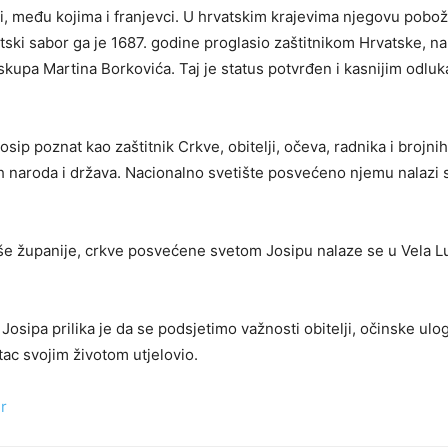
i, među kojima i franjevci. U hrvatskim krajevima njegovu pobožn
atski sabor ga je 1687. godine proglasio zaštitnikom Hrvatske, na
kupa Martina Borkovića. Taj je status potvrđen i kasnijim odlu
osip poznat kao zaštitnik Crkve, obitelji, očeva, radnika i brojnih
h naroda i država. Nacionalno svetište posvećeno njemu nalazi 
e županije, crkve posvećene svetom Josipu nalaze se u Vela Lu
osipa prilika je da se podsjetimo važnosti obitelji, očinske ulog
tac svojim životom utjelovio.
r