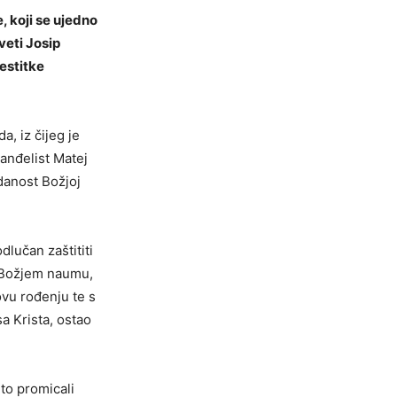
, koji se ujedno
veti Josip
estitke
a, iz čijeg je
vanđelist Matej
edanost Božjoj
dlučan zaštititi
o Božjem naumu,
ovu rođenju te s
a Krista, ostao
ito promicali