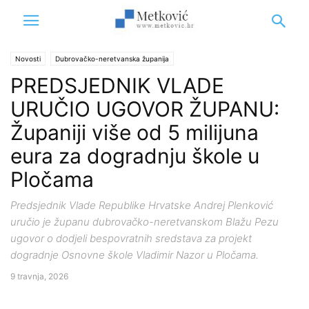
Novosti
Dubrovačko-neretvanska županija
PREDSJEDNIK VLADE
URUČIO UGOVOR ŽUPANU:
Županiji više od 5 milijuna
eura za dogradnju škole u
Pločama
Predsjednik Vlade Republike Hrvatske Andrej Plenković
uručio je županu dubrovačko-neretvanskom Blažu Pezu
ugovor o dodjeli bespovratnih sredstava za projekt
dogradnje Osnovne škole Vladimir Nazor u Pločama.
9 travnja, 2026