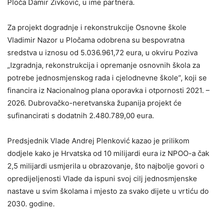
Ploča Damir Živković, u ime partnera.
Za projekt dogradnje i rekonstrukcije Osnovne škole
Vladimir Nazor u Pločama odobrena su bespovratna
sredstva u iznosu od 5.036.961,72 eura, u okviru Poziva
„Izgradnja, rekonstrukcija i opremanje osnovnih škola za
potrebe jednosmjenskog rada i cjelodnevne škole“, koji se
financira iz Nacionalnog plana oporavka i otpornosti 2021. –
2026. Dubrovačko-neretvanska županija projekt će
sufinancirati s dodatnih 2.480.789,00 eura.
Predsjednik Vlade Andrej Plenković kazao je prilikom
dodjele kako je Hrvatska od 10 milijardi eura iz NPOO-a čak
2,5 milijardi usmjerila u obrazovanje, što najbolje govori o
opredijeljenosti Vlade da ispuni svoj cilj jednosmjenske
nastave u svim školama i mjesto za svako dijete u vrtiću do
2030. godine.