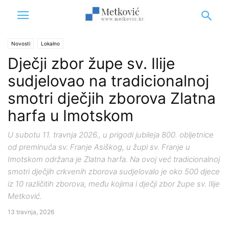
Novosti
Lokalno
Dječji zbor župe sv. Ilije
sudjelovao na tradicionalnoj
smotri dječjih zborova Zlatna
harfa u Imotskom
U subotu 11. travnja 2026., u prigodi jubileja 800. obljetnice
od preminuća sv. Franje Asiškog, u župi sv. Franje u
Imotskom održana je Zlatna harfa. Na ovoj već tradicionalnoj
smotri dječjih crkvenih zborova sudjelovalo je oko 500 djece
iz 10 različitih zborova, među kojima i dječji zbor župe sv. Ilije
Metković.
13 travnja, 2026