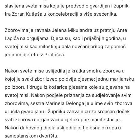
slavljena sveta misa koju je predvodio gvardijan i župnik
fra Zoran Kutleša u koncelebraciji s više svećenika.
Zborovima je ravnala Jelena Mikulandra uz pratnju Ante
Lapića na orguljama. Djeca su, kao i prijašnjih godina, u
svetoj misi kao milostinju dala novčani prilog za pomoć
jednom djetetu iz Prološca.
Nakon svete mise uslijedila je kratka smotra zborova u
kojoj je svaki zbor izveo po dvije pjesme: jednu marijansku
po izboru i drugu iz košarice pjesama koje su pjevane na
svetoj misi. Nakon podjele priznanja za sudjelovanje svim
zborovima, sestra Marinela Delonga je u ime svih zborova
uručila gvardijanu i župniku zahvalnicu za srdačan doček
svih zborova i organizaciju cjelokupne manifestacije.
Nakon duhovnog dijela uslijedila je tjelesna okrepa u
samostanskom dvorištu.