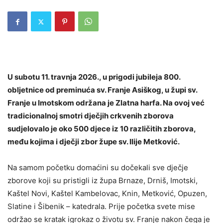
U subotu 11. travnja 2026., u prigodi jubileja 800.
obljetnice od preminuća sv. Franje Asiškog, u župi sv.
Franje u Imotskom održana je Zlatna harfa. Na ovoj već
tradicionalnoj smotri dječjih crkvenih zborova
sudjelovalo je oko 500 djece iz 10 različitih zborova,
među kojima i dječji zbor župe sv. Ilije Metković.
Na samom početku domaćini su dočekali sve dječje
zborove koji su pristigli iz župa Brnaze, Drniš, Imotski,
Kaštel Novi, Kaštel Kambelovac, Knin, Metković, Opuzen,
Slatine i Šibenik – katedrala. Prije početka svete mise
održao se kratak igrokaz o životu sv. Franje nakon čega je