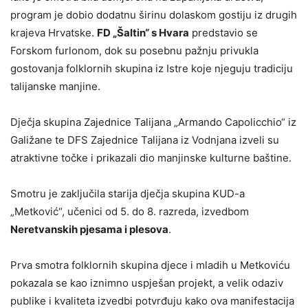
program je dobio dodatnu širinu dolaskom gostiju iz drugih
krajeva Hrvatske.
FD „Šaltin“ s Hvara
predstavio se
Forskom furlonom, dok su posebnu pažnju privukla
gostovanja folklornih skupina iz Istre koje njeguju tradiciju
talijanske manjine.
Dječja skupina Zajednice Talijana „Armando Capolicchio“ iz
Galižane te DFS Zajednice Talijana iz Vodnjana izveli su
atraktivne točke i prikazali dio manjinske kulturne baštine.
Smotru je zaključila starija dječja skupina KUD-a
„Metković“, učenici od 5. do 8. razreda, izvedbom
Neretvanskih pjesama i plesova
.
Prva smotra folklornih skupina djece i mladih u Metkoviću
pokazala se kao iznimno uspješan projekt, a velik odaziv
publike i kvaliteta izvedbi potvrđuju kako ova manifestacija