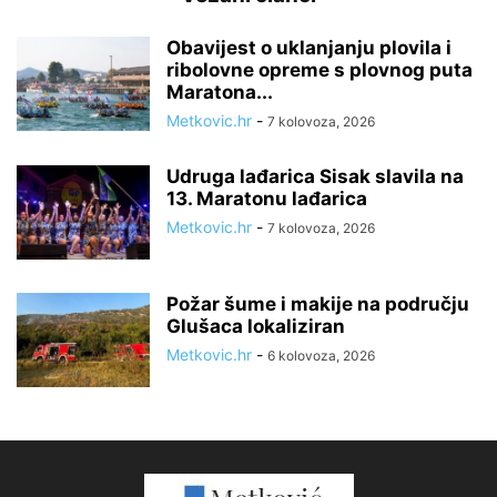
Obavijest o uklanjanju plovila i
ribolovne opreme s plovnog puta
Maratona...
Metkovic.hr
-
7 kolovoza, 2026
Udruga lađarica Sisak slavila na
13. Maratonu lađarica
Metkovic.hr
-
7 kolovoza, 2026
Požar šume i makije na području
Glušaca lokaliziran
Metkovic.hr
-
6 kolovoza, 2026