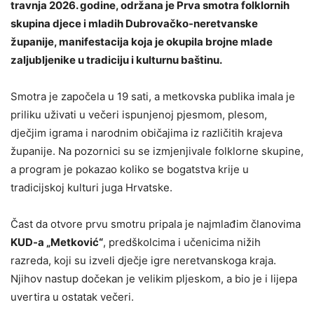
travnja 2026. godine, održana je Prva smotra folklornih
skupina djece i mladih Dubrovačko-neretvanske
županije, manifestacija koja je okupila brojne mlade
zaljubljenike u tradiciju i kulturnu baštinu.
Smotra je započela u 19 sati, a metkovska publika imala je
priliku uživati u večeri ispunjenoj pjesmom, plesom,
dječjim igrama i narodnim običajima iz različitih krajeva
županije. Na pozornici su se izmjenjivale folklorne skupine,
a program je pokazao koliko se bogatstva krije u
tradicijskoj kulturi juga Hrvatske.
Čast da otvore prvu smotru pripala je najmlađim članovima
KUD-a „Metković“
, predškolcima i učenicima nižih
razreda, koji su izveli dječje igre neretvanskoga kraja.
Njihov nastup dočekan je velikim pljeskom, a bio je i lijepa
uvertira u ostatak večeri.