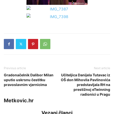
Previous article
Next article
Gradonačelnik Dalibor Milan
Učiteljica Danijela Tutavac iz
uputio uskrsnu čestitku
OŠ don Mihovila Pavlinovića
pravoslavnim vjernicima
predstavljala RH na
prestižnoj eTwinning
radionici u Pragu
Metkovic.hr
Vezani članci