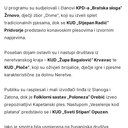
U programu su sudjelovali i članovi
KPD-a „Bratska sloga“
Žrnovo
, dječji zbor „Divne“, koji su izveli splet
tradicionalnih pjesama, dok se
KUD „Stjepan Radić“
Pridvorje
predstavio konavoskim plesovima i izvornim
napjevima.
Poseban dojam ostavili su i nastupi društava iz
neretvanskog kraja –
KUD „Župa Bagalović“ Krvavac
te
KUD „Ploče“
, koji su oživjeli brojalice, dječje igre i pjesme
karakteristične za dolinu Neretve.
Publiku su rasplesali i mali izvođači linđa iz Slanoga i
Zatona, dok je
Folklorni sastav „Poloneza“ Orebić
izveo
prepoznatljivi Kapetanski ples. Nastupom „Veselenje kod
platana“ predstavio se i
KUD „Sveti Stipan“ Opuzen
.
Iako je smotra bila usmjerena na županijska društva,