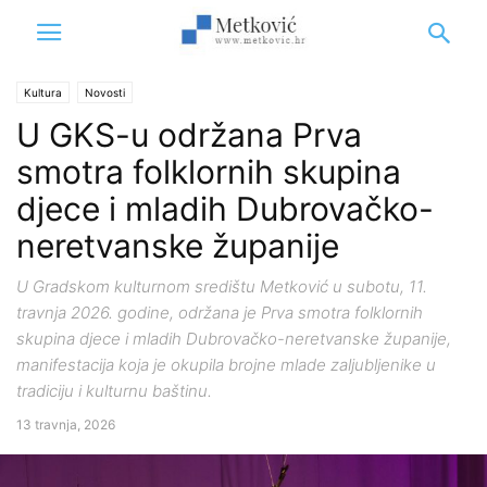
Kultura
Novosti
U GKS-u održana Prva
smotra folklornih skupina
djece i mladih Dubrovačko-
neretvanske županije
U Gradskom kulturnom središtu Metković u subotu, 11.
travnja 2026. godine, održana je Prva smotra folklornih
skupina djece i mladih Dubrovačko-neretvanske županije,
manifestacija koja je okupila brojne mlade zaljubljenike u
tradiciju i kulturnu baštinu.
13 travnja, 2026