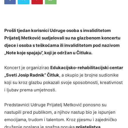
Prošli tjedan korisnici Udruge osoba s invaliditetom
Prijatelj Metković sudjelovali su na glazbenom koncertu
djece i osoba s teškoćama ili invaliditetom pod nazivom
„Note koje spajaju“, koji je održan u Čitluku.
Koncert je organizirao
Edukacijsko-rehabilitacijski centar
„Sveti Josip Radnik“ Čitluk
, a okupio je brojne sudionike
koji su kroz glazbu pokazali svoje sposobnosti, kreativnost
i ljubav prema umjetnosti.
Predstavnici Udruge Prijatelj Metković ponosno su
nastupili pred publikom, a njihov nastup bio je ispunjen
emocijama, trudom i talentom. Kroz pjesmu i zajedničko
druženje poslana je snažna poruka
prijateljstva,