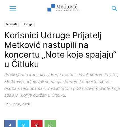
Novosti
Udruge
Korisnici Udruge Prijatelj
Metković nastupili na
koncertu „Note koje spajaju“
u Čitluku
Prošli tjedan korisnici Udruge osoba s invaliditetom Prijatelj
Metković sudjelovali su na glazbenom koncertu djece i
osoba s teškoćama ili invaliditetom pod nazivom „Note koje
spajaju“, koji je održan u Čitluku.
12 svibnja, 2026