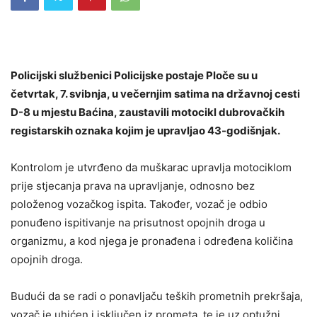
Policijski službenici Policijske postaje Ploče su u
četvrtak, 7. svibnja, u večernjim satima na državnoj cesti
D-8 u mjestu Baćina, zaustavili motocikl dubrovačkih
registarskih oznaka kojim je upravljao 43-godišnjak.
Kontrolom je utvrđeno da muškarac upravlja motociklom
prije stjecanja prava na upravljanje, odnosno bez
položenog vozačkog ispita. Također, vozač je odbio
ponuđeno ispitivanje na prisutnost opojnih droga u
organizmu, a kod njega je pronađena i određena količina
opojnih droga.
Budući da se radi o ponavljaču teških prometnih prekršaja,
vozač je uhićen i isključen iz prometa, te je uz optužni