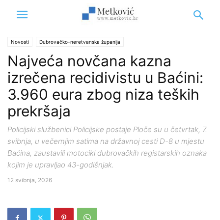
Novosti
Dubrovačko-neretvanska županija
Najveća novčana kazna
izrečena recidivistu u Baćini:
3.960 eura zbog niza teških
prekršaja
Policijski službenici Policijske postaje Ploče su u četvrtak, 7.
svibnja, u večernjim satima na državnoj cesti D-8 u mjestu
Baćina, zaustavili motocikl dubrovačkih registarskih oznaka
kojim je upravljao 43-godišnjak.
12 svibnja, 2026