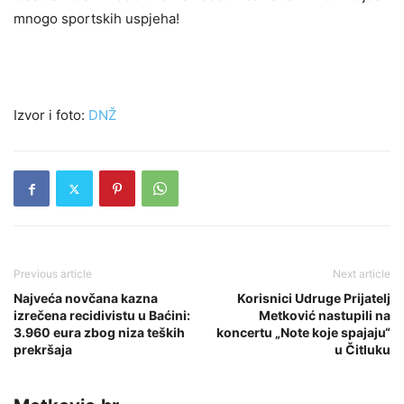
mnogo sportskih uspjeha!
Izvor i foto:
DNŽ
Previous article
Next article
Najveća novčana kazna
Korisnici Udruge Prijatelj
izrečena recidivistu u Baćini:
Metković nastupili na
3.960 eura zbog niza teških
koncertu „Note koje spajaju“
prekršaja
u Čitluku