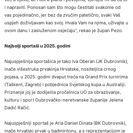
i napraviti. Ponosan sam što mogu čestitati svakome od
vas pojedinačno, jer bez da zvučim patetično, svaki Vaš
uspjeh doživljavam kao svoj. Hvala Vam na njima, uživajte u
ovom danu i zasluženom osjećaju”, rekao je župan Pezo.
Najbolji sportaši u 2025. godini
Najuspješnija sportašica je tako Iva Oberan (JK Dubrovnik),
inače višestruka prvakinja Hrvatske, nositeljica crnog
pojasa, u 2025. godini dvaput treća na Grand Prix turnirima
(Taškent, Zagreb) i pobjednica Svjetskog kupa u Australiji.
Priznanje joj je dodijelila pročelnica UO za obrazovanje,
kulturu i sport Dubrovačko-neretvanske županije Jelena
Dadić Račić.
Najuspješniji sportaš je Aria Daniel Dinata (BK Dubrovnik),
inače hrvatski prvak u badmintonu, a s reprezentacijom je