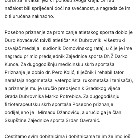
borbi za hrvatski jezik i ponosu svoga kraja. Oni su
nažalost bili spriječeni doći na svečanost, a nagrada će im
biti uručena naknadno.
Posebno priznanje za promicanje atletskog sporta dobio je
Đuro Kovačević (bivši atletičar AK Dubrovnik, višestruki
osvajač medalja i sudionik Domovinskog rata), u čije je ime
nagradu primio predsjednik Zajednice sporta DNŽ Darko
Kunce. Za dugogodišnju medicinsku skrb sportaša
Priznanje je dobio dr. Pero Kolić, (liječnik i rehabilitator
naraštaja nogometaša, vaterpolista, rukometaša i tenisača),
a priznanje mu je uručio predsjednik Gradskog vijeća
Grada Dubrovnika Marko Potrebica. Za dugogodišnju
fizioterapeutsku skrb sportaša Posebno priznanje
dodijeljeno je i Mirsadu Džanoviću, a uručio ga je član
Skupštine Zajednice sporta Srđan Gavranić.
Čestitamo svim dobitnicima i dobitnicama te im želimo još