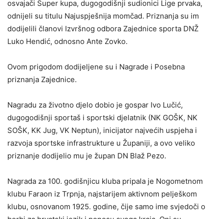
osvajači Super kupa, dugogodišnji sudionici Lige prvaka,
odnijeli su titulu Najuspješnija momčad. Priznanja su im
dodijelili članovi Izvršnog odbora Zajednice sporta DNŽ
Luko Hendić, odnosno Ante Zovko.
Ovom prigodom dodijeljene su i Nagrade i Posebna
priznanja Zajednice.
Nagradu za životno djelo dobio je gospar Ivo Lučić,
dugogodišnji sportaš i sportski djelatnik (NK GOŠK, NK
SOŠK, KK Jug, VK Neptun), inicijator najvećih uspjeha i
razvoja sportske infrastrukture u Županiji, a ovo veliko
priznanje dodijelio mu je župan DN Blaž Pezo.
Nagrada za 100. godišnjicu kluba pripala je Nogometnom
klubu Faraon iz Trpnja, najstarijem aktivnom pelješkom
klubu, osnovanom 1925. godine, čije samo ime svjedoči o