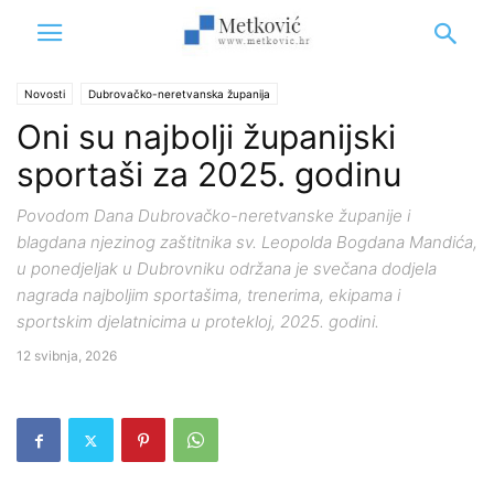
Novosti
Dubrovačko-neretvanska županija
Oni su najbolji županijski
sportaši za 2025. godinu
Povodom Dana Dubrovačko-neretvanske županije i
blagdana njezinog zaštitnika sv. Leopolda Bogdana Mandića,
u ponedjeljak u Dubrovniku održana je svečana dodjela
nagrada najboljim sportašima, trenerima, ekipama i
sportskim djelatnicima u protekloj, 2025. godini.
12 svibnja, 2026