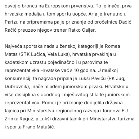
osvojio broncu na Europskom prvenstvu. To je inače, prva
hrvatska medalja u tom sportu uopće. Aria je trenutno u
Parizu na pripremama pa je priznanje od pročelnice Dadić
Račić preuzeo njegov trener Ratko Galjer.
Najveća sportska nada u ženskoj kategoriji je Romea
Matas (STK Lučica, Vela Luka), hrvatska prvakinja u
kadetskom uzrastu pojedinačno i u parovima te
reprezentativka Hrvatske već s 10 godina. U muškoj
konkurenciji ta nagrada pripala je Lukši Paviću (PK Jug,
Dubrovnik), inače mlađem juniorskom prvaku Hrvatske u
više disciplina slobodnog i mješovitog stila te juniorskom
reprezentativcu. Romei je priznanje dodijelila državna
tajnica pri Ministarstvu regionalnog razvoja i fondova EU
Zrinka Raguž, a Lukši državni tajnik pri Ministarstvu turizma
i sporta Frano Matušić.