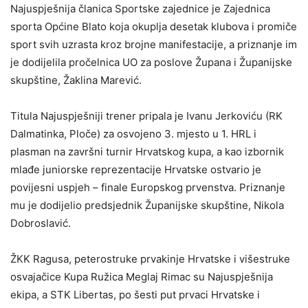
Najuspješnija članica Sportske zajednice je Zajednica
sporta Općine Blato koja okuplja desetak klubova i promiče
sport svih uzrasta kroz brojne manifestacije, a priznanje im
je dodijelila pročelnica UO za poslove Župana i Županijske
skupštine, Žaklina Marević.
Titula Najuspješniji trener pripala je Ivanu Jerkoviću (RK
Dalmatinka, Ploče) za osvojeno 3. mjesto u 1. HRL i
plasman na završni turnir Hrvatskog kupa, a kao izbornik
mlađe juniorske reprezentacije Hrvatske ostvario je
povijesni uspjeh – finale Europskog prvenstva. Priznanje
mu je dodijelio predsjednik Županijske skupštine, Nikola
Dobroslavić.
ŽKK Ragusa, peterostruke prvakinje Hrvatske i višestruke
osvajačice Kupa Ružica Meglaj Rimac su Najuspješnija
ekipa, a STK Libertas, po šesti put prvaci Hrvatske i