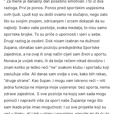
” Za mene je današnji dan posebno emotivan. I to iz dva
razloga. Prvi je ponos. Ponos pred sportskim uspjesima
ovih ljudi. Ljudi koji su došli ovamo ne slučajno, nego zato
što su svojim znojem, odricanjem i srcem dokazali da su
najbolji. Svako vaše postolje, svaka medalja, to nisu samo
sportske brojke. To su priče o upornosti i vjeri u sebe.
Drugi razlog je osobni. Dok nisam izabran na dužnost
župana, obnašao sam poziciju predsjednika Sportske
zajednice, a na ovaj ili onaj način cijeli sam život u sportu.
Novaca je uvijek malo, ili da bolje rečem nikad dovoljno i
znam koliko je teško reći “ne” svakom klubu i sportašu koji
zaslužuje više. Ali danas sam ovdje s ove, kako bih rekao,
“druge strane”. Kao župan. I mogu vam iskreno reći – niti
jedna funkcija ne mijenja moje uvjerenje: bez sporta, nema
zdrave zajednice.
S ove pozicije na kojoj sam sada mogu
pomoći i napraviti više za sport naše Županije nego što
sam ikada prije imao mogućnost. I uz sve projekte koji su
već u tijeku, ali i tek u planu i povojima, vjerujte mi da ću to