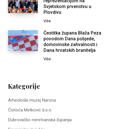
reprezentacijom na
Svjetskom prvenstvu u
Plovdivu
Više
Čestitka župana Blaža Peza
povodom Dana pobjede,
domovinske zahvalnosti i
Dana hrvatskih branitelja
Više
Kategorije
Arheološki muzej Narona
Čistoća Metković d.o.o.
Dubrovačko-neretvanska županija