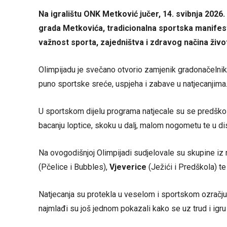
Na igralištu ONK Metković jučer, 14. svibnja 2026.
grada Metkovića, tradicionalna sportska manifes
važnost sporta, zajedništva i zdravog načina živo
Olimpijadu je svečano otvorio zamjenik gradonačelnika
puno sportske sreće, uspjeha i zabave u natjecanjima
U sportskom dijelu programa natjecale su se predškols
bacanju loptice, skoku u dalj, malom nogometu te u dis
Na ovogodišnjoj Olimpijadi sudjelovale su skupine iz
(Pčelice i Bubbles),
Vjeverice
(Ježići i Predškola) t
Natjecanja su protekla u veselom i sportskom ozračju, u
najmlađi su još jednom pokazali kako se uz trud i igru r