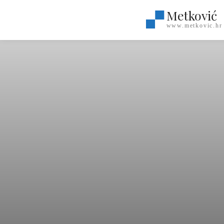
Metković
www.metkovic.hr