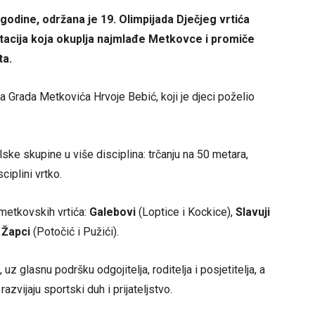
 godine, održana je 19. Olimpijada Dječjeg vrtića
tacija koja okuplja najmlađe Metkovce i promiče
ta.
 Grada Metkovića Hrvoje Bebić, koji je djeci poželio
.
ke skupine u više disciplina: trčanju na 50 metara,
ciplini vrtko.
 metkovskih vrtića:
Galebovi
(Loptice i Kockice),
Slavuji
e
Žapci
(Potočić i Pužići).
z glasnu podršku odgojitelja, roditelja i posjetitelja, a
azvijaju sportski duh i prijateljstvo.