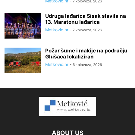
Metkovic.hr
-
7 kolovoza, 2026
Udruga lađarica Sisak slavila na
13. Maratonu lađarica
Metkovic.hr
-
7 kolovoza, 2026
Požar šume i makije na području
Glušaca lokaliziran
Metkovic.hr
-
6 kolovoza, 2026
ABOUT US