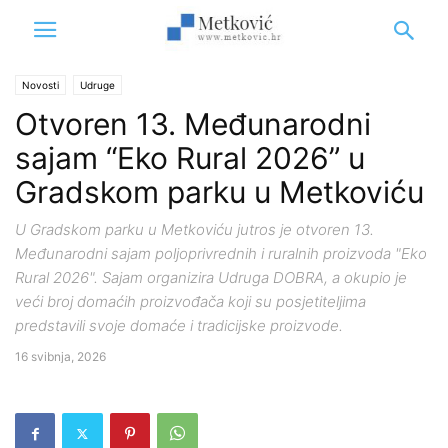
Novosti
Udruge
Otvoren 13. Međunarodni
sajam “Eko Rural 2026” u
Gradskom parku u Metkoviću
U Gradskom parku u Metkoviću jutros je otvoren 13.
Međunarodni sajam poljoprivrednih i ruralnih proizvoda "Eko
Rural 2026". Sajam organizira Udruga DOBRA, a okupio je
veći broj domaćih proizvođača koji su posjetiteljima
predstavili svoje domaće i tradicijske proizvode.
16 svibnja, 2026