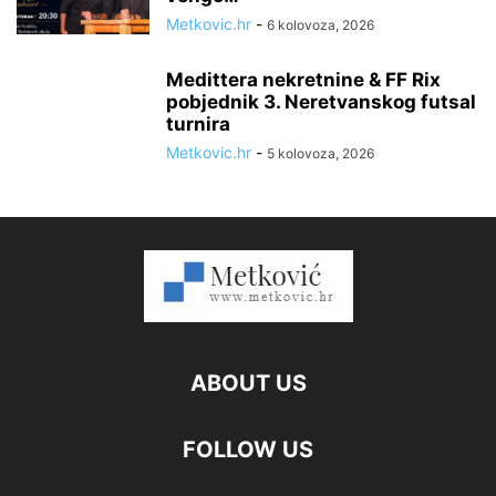
Metkovic.hr
-
6 kolovoza, 2026
Medittera nekretnine & FF Rix
pobjednik 3. Neretvanskog futsal
turnira
Metkovic.hr
-
5 kolovoza, 2026
ABOUT US
FOLLOW US