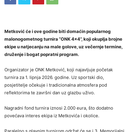
Metković će i ove godine biti domaćin popularnog
malonogometnog turnira “ONK 4×4”, koji okuplja brojne
ekipe u natjecanju na male golove, uz večernje termine,
druženje i bogat popratni program.
Organizator je
ONK Metković
, koji najavljuje početak
turnira za 1. lipnja 2026. godine. Uz sportski dio,
posjetitelje očekuje i tradicionalna atmosfera pod
reflektorima te završni dan uz glazbu uživo.
Nagradni fond turnira iznosi 2.000 eura, što dodatno
povećava interes ekipa iz Metkovića i okolice.
Paralelno s glavnim turnirom održat će se i
3. Memorijalni