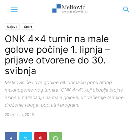
Najave
Sport
ONK 4×4 turnir na male
golove počinje 1. lipnja –
prijave otvorene do 30.
svibnja
Metković će i ove godine biti domaćin popularnog
malonogometnog turnira “ONK 4x4”, koji okuplja brojne
ekipe u natjecanju na male golove, uz večernje termine,
druženje i bogat popratni program.
20 svibnja, 2026