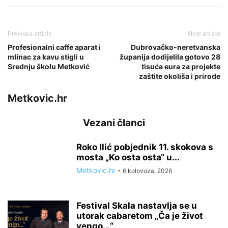
Previous article
Next article
Profesionalni caffe aparat i
Dubrovačko-neretvanska
mlinac za kavu stigli u
županija dodijelila gotovo 28
Srednju školu Metković
tisuća eura za projekte
zaštite okoliša i prirode
Metkovic.hr
Vezani članci
Roko Ilić pobjednik 11. skokova s
mosta „Ko osta osta“ u...
Metkovic.hr
-
6 kolovoza, 2026
Festival Skala nastavlja se u
utorak cabaretom „Ča je život
vengo…“