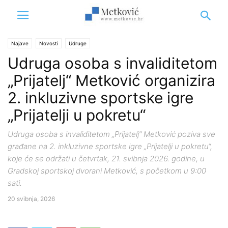
Najave
Novosti
Udruge
Udruga osoba s invaliditetom
„Prijatelj“ Metković organizira
2. inkluzivne sportske igre
„Prijatelji u pokretu“
Udruga osoba s invaliditetom „Prijatelj“ Metković poziva sve
građane na 2. inkluzivne sportske igre „Prijatelji u pokretu“,
koje će se održati u četvrtak, 21. svibnja 2026. godine, u
Gradskoj sportskoj dvorani Metković, s početkom u 9:00
sati.
20 svibnja, 2026