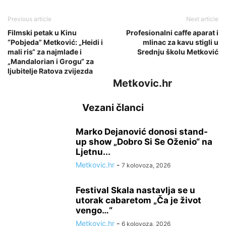
Previous article
Next article
Filmski petak u Kinu
Profesionalni caffe aparat i
“Pobjeda” Metković: „Heidi i
mlinac za kavu stigli u
mali ris“ za najmlađe i
Srednju školu Metković
„Mandalorian i Grogu“ za
ljubitelje Ratova zvijezda
Metkovic.hr
Vezani članci
Marko Dejanović donosi stand-
up show „Dobro Si Se Oženio“ na
Ljetnu...
Metkovic.hr
-
7 kolovoza, 2026
Festival Skala nastavlja se u
utorak cabaretom „Ča je život
vengo…“
Metkovic.hr
-
6 kolovoza, 2026