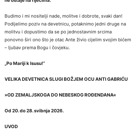
ne ostaje na riječima.
Budimo i mi nositelji nade, molitve i dobrote, svaki dan!
Podijelimo poziv na devetnicu, potaknimo jedni druge na
molitvu i dopustimo da se po jednostavnim srcima
ponovno širi ono što je otac Ante živio cijelim svojim bićem
– ljubav prema Bogu i čovjeku.
„Po Mariji k Isusu!“
VELIKA DEVETNICA SLUGI BOŽJEM OCU ANTI GABRIĆU
»OD ZEMALJSKOGA DO NEBESKOG ROĐENDANA«
Od 20. do 28. svibnja 2026.
UVOD