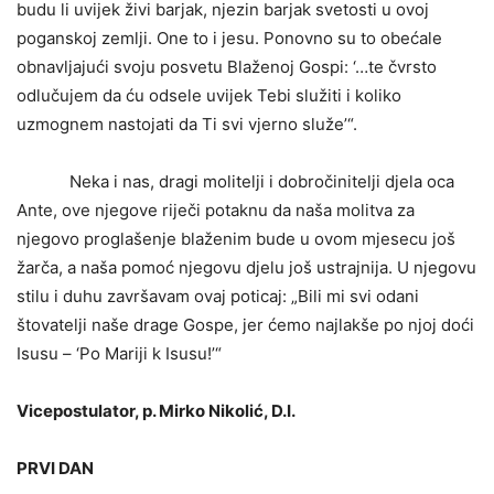
budu li uvijek živi barjak, njezin barjak svetosti u ovoj
poganskoj zemlji. One to i jesu. Ponovno su to obećale
obnavljajući svoju posvetu Blaženoj Gospi: ‘…te čvrsto
odlučujem da ću odsele uvijek Tebi služiti i koliko
uzmognem nastojati da Ti svi vjerno služe’“.
Neka i nas, dragi molitelji i dobročinitelji djela oca
Ante, ove njegove riječi potaknu da naša molitva za
njegovo proglašenje blaženim bude u ovom mjesecu još
žarča, a naša pomoć njegovu djelu još ustrajnija. U njegovu
stilu i duhu završavam ovaj poticaj: „Bili mi svi odani
štovatelji naše drage Gospe, jer ćemo najlakše po njoj doći
Isusu – ‘Po Mariji k Isusu!’“
Vicepostulator, p. Mirko Nikolić, D.I.
PRVI DAN