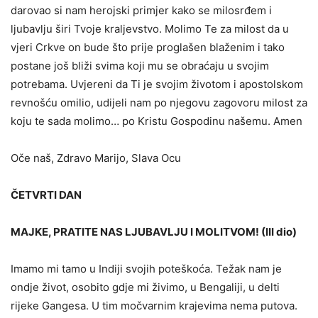
darovao si nam herojski primjer kako se milosrđem i
ljubavlju širi Tvoje kraljevstvo. Molimo Te za milost da u
vjeri Crkve on bude što prije proglašen blaženim i tako
postane još bliži svima koji mu se obraćaju u svojim
potrebama. Uvjereni da Ti je svojim životom i apostolskom
revnošću omilio, udijeli nam po njegovu zagovoru milost za
koju te sada molimo… po Kristu Gospodinu našemu. Amen
Oče naš, Zdravo Marijo, Slava Ocu
ČETVRTI DAN
MAJKE, PRATITE NAS LJUBAVLJU I MOLITVOM! (III dio)
Imamo mi tamo u Indiji svojih poteškoća. Težak nam je
ondje život, osobito gdje mi živimo, u Bengaliji, u delti
rijeke Gangesa. U tim močvarnim krajevima nema putova.