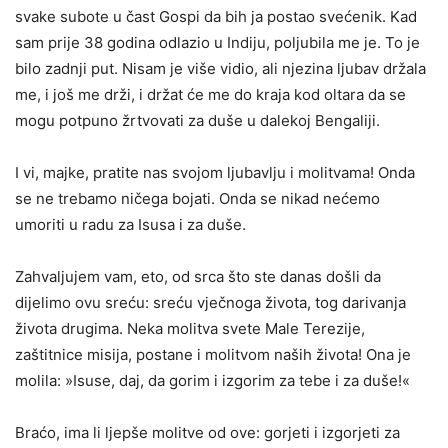
svake subote u čast Gospi da bih ja postao svećenik. Kad
sam prije 38 go­dina odlazio u Indiju, poljubila me je. To je
bilo zadnji put. Nisam je više vidio, ali njezina ljubav držala
me, i još me drži, i držat će me do kraja kod oltara da se
mogu potpuno žrtvovati za duše u dalekoj Bengaliji.
I vi, majke, pratite nas svojom ljubavlju i molitvama! Onda
se ne trebamo ničega bojati. Onda se nikad nećemo
umoriti u radu za Isusa i za duše.
Zahvaljujem vam, eto, od srca što ste danas došli da
dijelimo ovu sreću: sreću vječnoga života, tog darivanja
života drugima. Neka molitva svete Male Terezije,
zaštitnice misija, postane i mo­litvom naših života! Ona je
molila: »Isuse, daj, da gorim i izgorim za tebe i za duše!«
Braćo, ima li ljepše molitve od ove: gorjeti i izgorjeti za