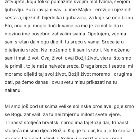
žrtvujete, koju toliko pomažete svojim molitva­ma, svojom
ljubavlju. Pozdravljam vas i u ime Majke Terezije i njezinih
sestara, njezinih bijednika i gubavaca, za koje se one brinu.
Eto, ona nije mogla doći k vama pa me je zamolila da u
njezino ime posebno zahvalim svima. Opetujem, veoma
sam sretan da mogu dijeliti tu sreću s vama. Sreća je u
dijeljenju sreće. Ne možemo biti sami sretni. Ne možemo
sami imati život. Ovaj život, ovaj Božji život, vjeru, što smo
je primili, to je naša najveća sreća. Draga bra­ćo i sestre, mi
moramo dijeliti taj svoj život, Božji život moramo i drugima
dati, pa ćemo danas i ovu svetu misu prikazati na tu
nakanu.
Mi smo još pod utiscima velike solinske proslave, gdje smo
se Bogu zahvalili za tu neizmjernu milost svete vjere.
Trinaest stoljeća hrvatski narod ima taj Božji dar, trinaest
stoljeća mi smo djeca Božja. Koji je to dar, koja je to sreća! I
mi smo taj zavjet učinili u Solinu i pred Gospom i pred