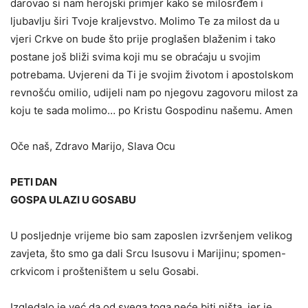
darovao si nam herojski primjer kako se milosrđem i
ljubavlju širi Tvoje kraljevstvo. Molimo Te za milost da u
vjeri Crkve on bude što prije proglašen blaženim i tako
postane još bliži svima koji mu se obraćaju u svojim
potrebama. Uvjereni da Ti je svojim životom i apostolskom
revnošću omilio, udijeli nam po njegovu zagovoru milost za
koju te sada molimo… po Kristu Gospodinu našemu. Amen
Oče naš, Zdravo Marijo, Slava Ocu
PETI DAN
GOSPA ULAZI U GOSABU
U posljednje vrijeme bio sam zaposlen izvršenjem velikog
za­vjeta, što smo ga dali Srcu Isusovu i Marijinu; spomen-
crkvicom i prošteništem u selu Gosabi.
Izgledalo je već da od svega toga neće biti ništa, jer je