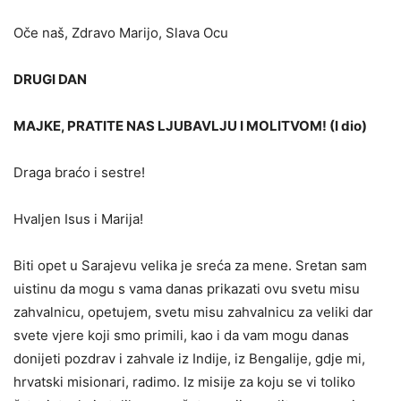
Oče naš, Zdravo Marijo, Slava Ocu
DRUGI DAN
MAJKE, PRATITE NAS LJUBAVLJU I MOLITVOM! (I dio)
Draga braćo i sestre!
Hvaljen Isus i Marija!
Biti opet u Sarajevu velika je sreća za mene. Sretan sam
uisti­nu da mogu s vama danas prikazati ovu svetu misu
zahvalnicu, ope­tujem, svetu misu zahvalnicu za veliki dar
svete vjere koji smo primili, kao i da vam mogu danas
donijeti pozdrav i zahvale iz Indije, iz Bengalije, gdje mi,
hrvatski misionari, radimo. Iz misije za koju se vi toliko