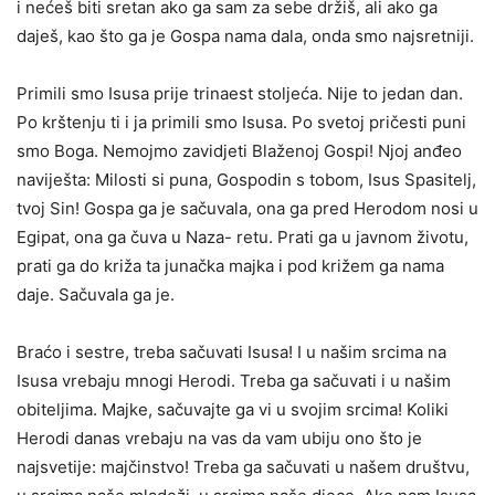
i nećeš biti sretan ako ga sam za sebe držiš, ali ako ga
daješ, kao što ga je Gospa nama dala, onda smo najsret­niji.
Primili smo Isusa prije trinaest stoljeća. Nije to jedan dan.
Po krštenju ti i ja primili smo Isusa. Po svetoj pričesti puni
smo Boga. Nemojmo zavidjeti Blaženoj Gospi! Njoj anđeo
naviješta: Milosti si puna, Gospodin s tobom, Isus Spasitelj,
tvoj Sin! Gospa ga je sačuvala, ona ga pred Herodom nosi u
Egipat, ona ga čuva u Naza- retu. Prati ga u javnom životu,
prati ga do križa ta junačka majka i pod križem ga nama
daje. Sačuvala ga je.
Braćo i sestre, treba sačuvati Isusa! I u našim srcima na
Isusa vrebaju mnogi Herodi. Treba ga sačuvati i u našim
obiteljima. Maj­ke, sačuvajte ga vi u svojim srcima! Koliki
Herodi danas vrebaju na vas da vam ubiju ono što je
najsvetije: majčinstvo! Treba ga sačuvati u našem društvu,