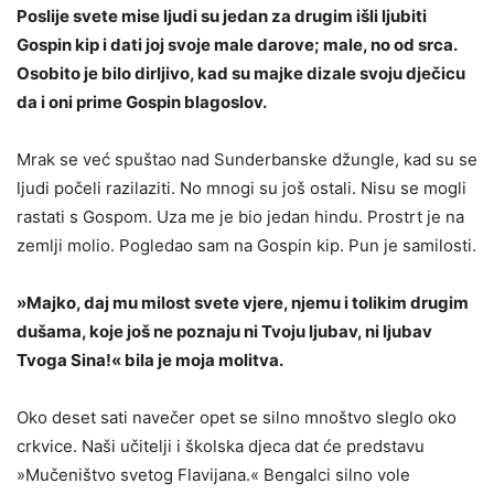
Poslije svete mise ljudi su jedan za drugim išli ljubiti
Gospin kip i dati joj svoje male darove; male, no od srca.
Osobito je bilo dirljivo, kad su majke dizale svoju dječicu
da i oni prime Gospin blagoslov.
Mrak se već spuštao nad Sunderbanske džungle, kad su se
ljudi počeli razilaziti. No mnogi su još ostali. Nisu se mogli
rastati s Gospom. Uza me je bio jedan hindu. Prostrt je na
zemlji molio. Pogledao sam na Gospin kip. Pun je samilosti.
»Majko, daj mu milost svete vjere, njemu i tolikim drugim
dušama, koje još ne poznaju ni Tvoju ljubav, ni ljubav
Tvoga Sina!« bila je moja molitva.
Oko deset sati navečer opet se silno mnoštvo sleglo oko
crkvice. Naši učitelji i školska djeca dat će predstavu
»Mučeništvo svetog Flavijana.« Bengalci silno vole