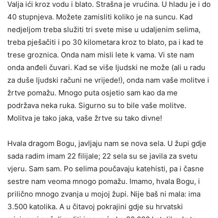
Valja ići kroz vodu i blato. Strašna je vrućina. U hladu je i do
40 stupnjeva. Možete zamisliti koliko je na suncu. Kad
nedjeljom treba služiti tri svete mise u udaljenim selima,
treba pješačiti i po 30 kilometara kroz to blato, pa i kad te
trese groznica. Onda nam misli lete k vama. Vi ste nam
onda anđeli čuvari. Kad se više ljudski ne može (ali u radu
za duše ljudski računi ne vrijede!), onda nam vaše molitve i
žrtve pomažu. Mnogo puta osjetio sam kao da me
podržava neka ruka. Sigurno su to bile vaše molitve.
Molitva je tako jaka, vaše žrtve su tako divne!
Hvala dragom Bogu, javljaju nam se nova sela. U župi gdje
sada radim imam 22 filijale; 22 sela su se javila za svetu
vjeru. Sam sam. Po selima poučavaju katehisti, pa i časne
sestre nam veoma mnogo pomažu. Imamo, hvala Bogu, i
prilično mnogo zvanja u mojoj župi. Nije baš ni mala: ima
3.500 katolika. A u čitavoj po­krajini gdje su hrvatski