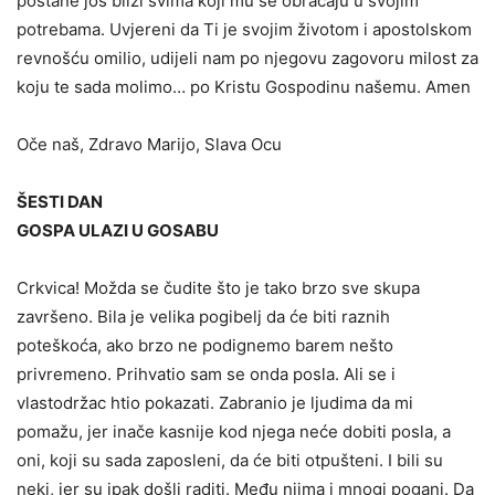
postane još bliži svima koji mu se obraćaju u svojim
potrebama. Uvjereni da Ti je svojim životom i apostolskom
revnošću omilio, udijeli nam po njegovu zagovoru milost za
koju te sada molimo… po Kristu Gospodinu našemu. Amen
Oče naš, Zdravo Marijo, Slava Ocu
ŠESTI DAN
GOSPA ULAZI U GOSABU
Crkvica! Možda se čudite što je tako brzo sve skupa
završeno. Bila je velika pogibelj da će biti raznih
poteškoća, ako brzo ne podignemo barem nešto
privremeno. Prihvatio sam se onda posla. Ali se i
vlastodržac htio pokazati. Zabranio je ljudima da mi
pomažu, jer inače kasnije kod njega neće dobiti posla, a
oni, koji su sada zaposleni, da će biti otpušteni. I bili su
neki, jer su ipak došli raditi. Među njima i mnogi pogani. Da