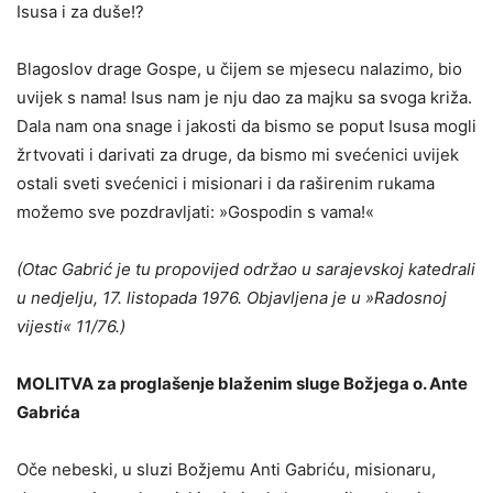
Isusa i za duše!?
Blagoslov drage Gospe, u čijem se mjesecu nalazimo, bio
uvijek s nama! Isus nam je nju dao za majku sa svoga križa.
Dala nam ona snage i jakosti da bismo se poput Isusa mogli
žrtvovati i darivati za druge, da bismo mi svećenici uvijek
ostali sveti svećenici i misionari i da raširenim rukama
možemo sve pozdravljati: »Gospodin s vama!«
(Otac Gabrić je tu propovijed održao u sarajevskoj katedrali
u ne­djelju, 17. listopada 1976. Objavljena je u »Radosnoj
vijesti« 11/76.)
MOLITVA za proglašenje blaženim sluge Božjega o. Ante
Gabrića
Oče nebeski, u sluzi Božjemu Anti Gabriću, misionaru,