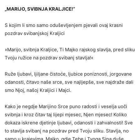
„MARIJO, SVIBNJA KRALJICE!“
S kojim li smo samo oduševljenjem pjevali ovaj krasni
pozdrav svibanjskoj Kraljici
»Marijo, svibnja Kraljice, Ti Majko rajskog slavlja, pred sliku
Tvoju ružice na pozdrav svibanj stavlja!«
Ruže ljubavi, ljiljane čistoće, ljubice poniznosti, jorgovane
odanosti, čitavo naše srce, sve najljepše, sve najdraže dali
smo Njoj, našoj Kraljici i Majci.
Kako je negdje Marijino Srce puno radosti i veselja uoči
svibnja i kroz čitav taj lijepi mjesec, Njen mjesec! Koliko
dokaza iskrene djetinje ljubavi, odanosti i zahvalnosti! Sve
to stavlja svibanj na pozdrav pred Tvoju sliku. Stavlja, no
samo u krajevima, Majko, gdje Tebe i Tvoga Sina duše