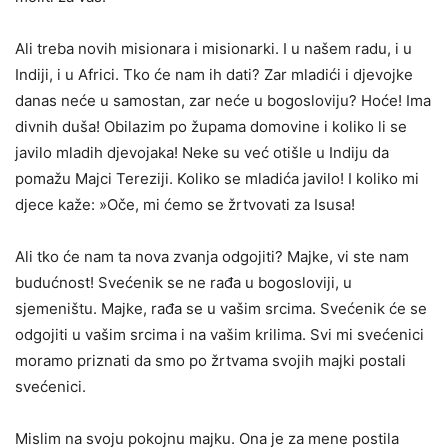
Ali treba novih misionara i misionarki. I u našem radu, i u
Indiji, i u Africi. Tko će nam ih dati? Zar mladići i djevojke
danas neće u samostan, zar neće u bogosloviju? Hoće! Ima
divnih duša! Obilazim po župama domovine i koliko li se
javilo mladih djevojaka! Neke su već otišle u Indiju da
pomažu Majci Tereziji. Koliko se mladića javilo! I koliko mi
djece kaže: »Oče, mi ćemo se žrtvovati za Isusa!
Ali tko će nam ta nova zvanja odgojiti? Majke, vi ste nam
bu­dućnost! Svećenik se ne rađa u bogosloviji, u
sjemeništu. Majke, rađa se u vašim srcima. Svećenik će se
odgojiti u vašim srcima i na vašim krilima. Svi mi svećenici
moramo priznati da smo po žrtvama svojih majki postali
svećenici.
Mislim na svoju pokojnu majku. Ona je za mene postila