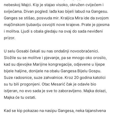
nebeskoj Majci. Kip je stajao visoko, okružen cvijećem i
svijećama. Divan pogled: lađa kao bijeli labud na Gangesu.
Ganges se stišao, posvuda mir. Kraljica Mira ide da svojom
majčinskom ljubavlju osvojiti nove kra­jeve. Prate je pjesma
i molitva. Ljudi s obala gledaju na ovaj do sada neviđeni
prizor.
U selu Gosabi čekali su nas ondašnji novoobraćenici.
Složile su se molitve i pjevanje, pa se mnogo oko orosilo,
kad su djevojke Ma­rijine kongregacije, odjevene u lijepe
bijele haljine, donijele na obalu Gangesa Bijelu Gospu.
Suze radosnice, suze zahvalnice. Kroz 20 godina katolici
su tu bili progonjeni. Otac Mesarić čak je odavle bio
istjeran, no evo sada je sve to zaboravljeno. Majka dolazi,
Maj­ka će tu ostati.
Kad se kip pokazao na nasipu Gangesa, neka tajanstvena