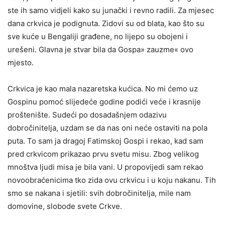
ste ih samo vidjeli kako su junački i revno radili. Za mjesec
dana crkvica je podignuta. Zidovi su od blata, kao što su
sve kuće u Bengaliji građene, no lijepo su obojeni i
urešeni. Glavna je stvar bila da Gospa» zauzme« ovo
mjesto.
Crkvica je kao mala nazaretska kućica. No mi ćemo uz
Gospinu pomoć slijedeće godine podići veće i krasnije
proštenište. Sudeći po dosadašnjem odazivu
dobročinitelja, uzdam se da nas oni neće ostaviti na pola
puta. To sam ja dragoj Fatimskoj Gospi i rekao, kad sam
pred crkvicom prikazao prvu svetu misu. Zbog velikog
mnoštva ljudi misa je bila vani. U propovijedi sam rekao
novoobraćenicima tko zida ovu crkvicu i u koju nakanu. Tih
smo se nakana i sjetili: svih dobročinitelja, mile nam
domovine, slobode svete Crkve.