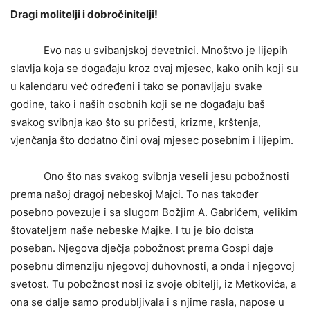
Dragi molitelji i dobročinitelji!
Evo nas u svibanjskoj devetnici. Mnoštvo je lijepih
slavlja koja se događaju kroz ovaj mjesec, kako onih koji su
u kalendaru već određeni i tako se ponavljaju svake
godine, tako i naših osobnih koji se ne događaju baš
svakog svibnja kao što su pričesti, krizme, krštenja,
vjenčanja što dodatno čini ovaj mjesec posebnim i lijepim.
Ono što nas svakog svibnja veseli jesu pobožnosti
prema našoj dragoj nebeskoj Majci. To nas također
posebno povezuje i sa slugom Božjim A. Gabrićem, velikim
štovateljem naše nebeske Majke. I tu je bio doista
poseban. Njegova dječja pobožnost prema Gospi daje
posebnu dimenziju njegovoj duhovnosti, a onda i njegovoj
svetost. Tu pobožnost nosi iz svoje obitelji, iz Metkovića, a
ona se dalje samo produbljivala i s njime rasla, napose u