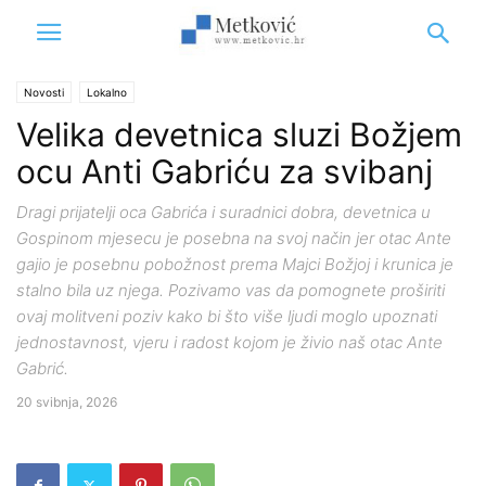
Novosti
Lokalno
Velika devetnica sluzi Božjem
ocu Anti Gabriću za svibanj
Dragi prijatelji oca Gabrića i suradnici dobra, devetnica u
Gospinom mjesecu je posebna na svoj način jer otac Ante
gajio je posebnu pobožnost prema Majci Božjoj i krunica je
stalno bila uz njega. Pozivamo vas da pomognete proširiti
ovaj molitveni poziv kako bi što više ljudi moglo upoznati
jednostavnost, vjeru i radost kojom je živio naš otac Ante
Gabrić.
20 svibnja, 2026