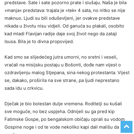
predstave. Sate i sate pozorno prate i slušaju. Naša je bila
»manja« predstava: trajala je »tek« 4 sata, no nitko se nije
maknuo. Ljudi su bili oduševljeni, jer ovakve predstave
nikada u životu nisu vidjeli. Od ganuća su plakali, osobito
kad mladi Flavijan radije daje svoj život nego da zataji
Isusa. Bila je to divna propovijed.
Kad smo se slijedećeg jutra umorni, no sretni i veseli,
vraćali na misijsku postaju u Bošonti, dođe nam vijest o
ozdravljenju malog Stjepana, sina nekog protestanta. Vijest
se, dakako, proširila na sve strane, pa ljudi neprestano
sada idu u crkvicu.
Dječak je bio bolestan dulje vremena. Roditelji su kušali
sve moguće, no bez uspjeha. Odnijeli su ga pred kip
Fatimske Gospe, po bengalskom običaju oprali su vodom
Gospine noge i od te vode nekoliko kapi dali mališu da