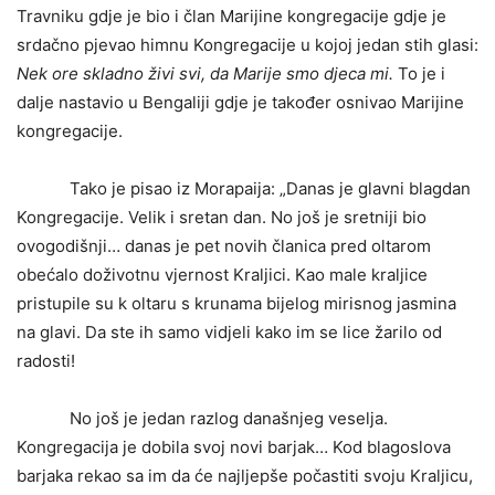
Travniku gdje je bio i član Marijine kongregacije gdje je
srdačno pjevao himnu Kongregacije u kojoj jedan stih glasi:
Nek ore skladno živi svi, da Marije smo djeca mi.
To je i
dalje nastavio u Bengaliji gdje je također osnivao Marijine
kongregacije.
Tako je pisao iz Morapaija: „Danas je glavni blagdan
Kongregacije. Velik i sretan dan. No još je sretniji bio
ovogodišnji… danas je pet novih članica pred oltarom
obećalo doživotnu vjernost Kraljici. Kao male kraljice
pristupile su k oltaru s krunama bijelog mirisnog jasmina
na glavi. Da ste ih samo vidjeli kako im se lice žarilo od
radosti!
No još je jedan razlog današnjeg veselja.
Kongregacija je dobila svoj novi barjak… Kod blagoslova
barjaka rekao sa im da će najljepše počastiti svoju Kraljicu,