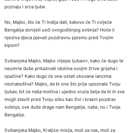
poznaju i srca ljube.
No, Majko, što će Ti Indija dati, kakovo će Ti cvijeće
Bengalija donijeti uoči ovogodišnjeg svibnja? Hoće li
njezina djeca pjevati pozdravnu pjesmu pred Tvojim
kipom?
Svibanjska Majko, Majko »lijepe ljubavi«, kako će dugo te
ne­umrle duše prikazivati idolima svojim žrtve grijeha i
opačine? Kako dugo će one ostati okovane lancima
neznaboštva? Majko, da bi one što prije upoznale Tvoju
ljubav, bit će naša molitva i ujedno vruća želja da bi ih sve
mogli staviti pred Tvoju sliku kao živi i krasni pozdrav
svibnja, ove duše drage nam Bengalije, naše, no i Tvoje
Bengalije.
Svibanjska Majko, Kraljice misija, moli za nas, moli za