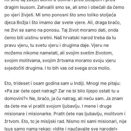
dragim Isusom. Zahvalili smo se, ali smo i obećali da ćemo
po vjeri živjeti. Mi smo ponosni što smo toliko stoljeća
djeca Božja i što imamo dar svete vjere. Ali, draga braćo,
ne živi se samo na ponosu. Taj život moramo dati, onda
ćemo biti uistinu sretni. Naš hrvatski narod treba da tu
pravu vjeru, tu svetu vjeru i drugima daje. Vjeru ne
možemo nikome nametati, ali svojim svetim životom,
svojim molitvama, svojim žrtvama moramo svoju vjeru
svjedočiti drugima. I to bih vas od svega srca molio.
Eto, trideset i osam godina sam u Indiji. Mnogi me pitaju:
»Pa zar ćete opet natrag? Zar ne bi bilo lijepo ostati tu u
domovini?« Ne, braćo, ja ću natrag, ali neću sam. Ja znam
da ćete me vi pratiti svojom ljubavlju. I mene i druge
misionare i misionarke. Pratit ćete nas ljubavlju, molitvom i
žrtvom. Eto, to je misijski rad. Nismo mi sami misionari, nije
Isus samo nama rekao: »Idite i naučavajte sve narode!«