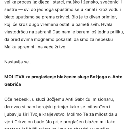
velika pro­cesija: djeca i starci, muško i žensko, svećenici i
sestre — svi do jed­noga spustimo se u kanal i kroz vodu i
blato uputismo se prema crkvici. Bio je to divan primjer,
koji će kroz dugo vremena ostati u pameti svih. Hvala
vlastodršcu na zabrani! Dao nam je barem još jednu priliku,
da pred svima mognemo pokazati da smo za nebesku
Majku spremni i na veće žrtve!
Nastavlja se…
MOLITVA za proglašenje blaženim sluge Božjega o. Ante
Gabrića
Oče nebeski, u sluzi Božjemu Anti Gabriću, misionaru,
darovao si nam herojski primjer kako se milosrđem i
ljubavlju širi Tvoje kraljevstvo. Molimo Te za milost da u
vjeri Crkve on bude što prije proglašen blaženim i tako