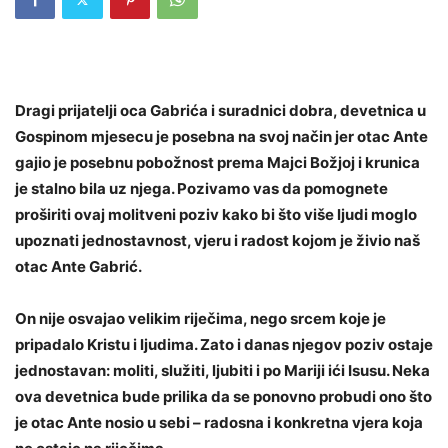
Dragi prijatelji oca Gabrića i suradnici dobra, devetnica u
Gospinom mjesecu je posebna na svoj način jer otac Ante
gajio je posebnu pobožnost prema Majci Božjoj i krunica
je stalno bila uz njega. Pozivamo vas da pomognete
proširiti ovaj molitveni poziv kako bi što više ljudi moglo
upoznati jednostavnost, vjeru i radost kojom je živio naš
otac Ante Gabrić.
On nije osvajao velikim riječima, nego srcem koje je
pripadalo Kristu i ljudima. Zato i danas njegov poziv ostaje
jednostavan: moliti, služiti, ljubiti i po Mariji ići Isusu. Neka
ova devetnica bude prilika da se ponovno probudi ono što
je otac Ante nosio u sebi – radosna i konkretna vjera koja