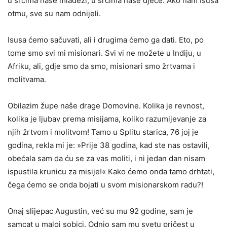
u srcima naše mladeži, u srcima naše djece. Ako nam Isusa
otmu, sve su nam odnijeli.
Isusa ćemo sačuvati, ali i drugima ćemo ga dati. Eto, po
tome smo svi mi misionari. Svi vi ne možete u Indiju, u
Afriku, ali, gdje smo da smo, misionari smo žrtvama i
molitvama.
Obilazim župe naše drage Domovine. Kolika je revnost,
kolika je ljubav prema misijama, koliko razumijevanje za
njih žrtvom i molitvom! Tamo u Splitu starica, 76 joj je
godina, rekla mi je: »Prije 38 godina, kad ste nas ostavili,
obećala sam da ću se za vas moliti, i ni jedan dan nisam
ispustila krunicu za misije!« Kako ćemo onda tamo drhtati,
čega ćemo se onda bojati u svom misionarskom radu?!
Onaj slijepac Augustin, već su mu 92 godine, sam je
samcat u maloj sobici. Odnio sam mu svetu pričest u