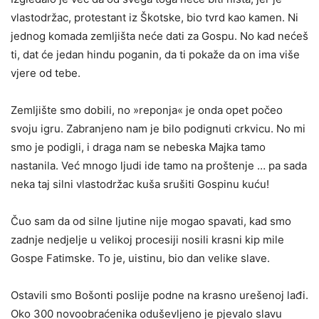
vlastodržac, protestant iz Škotske, bio tvrd kao kamen. Ni
jednog komada zemljišta neće dati za Gospu. No kad nećeš
ti, dat će jedan hindu poganin, da ti pokaže da on ima više
vjere od tebe.
Zemljište smo dobili, no »reponja« je onda opet počeo
svoju igru. Zabranjeno nam je bilo podignuti crkvicu. No mi
smo je podi­gli, i draga nam se nebeska Majka tamo
nastanila. Već mnogo ljudi ide tamo na proštenje … pa sada
neka taj silni vlastodržac kuša srušiti Gospinu kuću!
Čuo sam da od silne ljutine nije mogao spavati, kad smo
zadnje nedjelje u velikoj procesiji nosili krasni kip mile
Gospe Fatimske. To je, uistinu, bio dan velike slave.
Ostavili smo Bošonti poslije podne na krasno urešenoj lađi.
Oko 300 novoobraćenika oduševljeno je pjevalo slavu