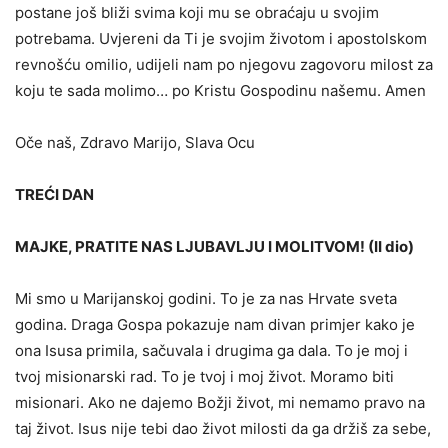
postane još bliži svima koji mu se obraćaju u svojim
potrebama. Uvjereni da Ti je svojim životom i apostolskom
revnošću omilio, udijeli nam po njegovu zagovoru milost za
koju te sada molimo… po Kristu Gospodinu našemu. Amen
Oče naš, Zdravo Marijo, Slava Ocu
TREĆI DAN
MAJKE, PRATITE NAS LJUBAVLJU I MOLITVOM! (II dio)
Mi smo u Marijanskoj godini. To je za nas Hrvate sveta
godina. Draga Gospa pokazuje nam divan primjer kako je
ona Isusa pri­mila, sačuvala i drugima ga dala. To je moj i
tvoj misionarski rad. To je tvoj i moj život. Moramo biti
misionari. Ako ne dajemo Božji život, mi nemamo pravo na
taj život. Isus nije tebi dao život milosti da ga držiš za sebe,