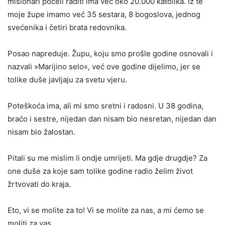
misionari počeli raditi ima već oko 20.000 katolika. Iz te
moje župe imamo već 35 sestara, 8 bogoslova, jednog
svećenika i četiri brata redovnika.
Posao napreduje. Župu, koju smo prošle godine osnovali i
na­zvali »Marijino selo«, već ove godine dijelimo, jer se
tolike duše javljaju za svetu vjeru.
Poteškoća ima, ali mi smo sretni i radosni. U 38 godina,
braćo i sestre, nijedan dan nisam bio nesretan, nijedan dan
nisam bio žalostan.
Pitali su me mislim li ondje umrijeti. Ma gdje drugdje? Za
one duše za koje sam tolike godine radio želim život
žrtvovati do kraja.
Eto, vi se molite za to! Vi se molite za nas, a mi ćemo se
moliti za vas.