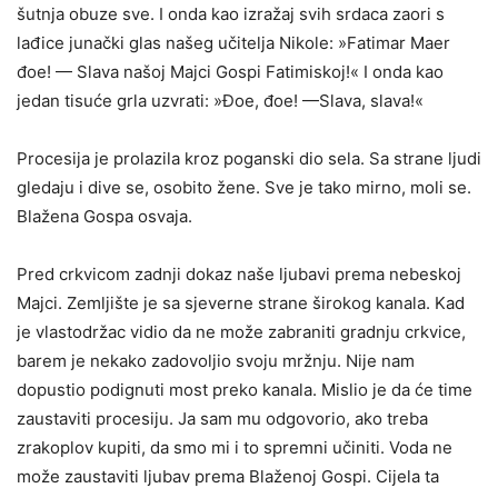
šutnja obuze sve. I onda kao izražaj svih srdaca zaori s
lađice junački glas našeg učitelja Nikole: »Fatimar Maer
đoe! — Slava našoj Majci Gospi Fatimiskoj!« I onda kao
jedan tisuće grla uzvrati: »Đoe, đoe! —Slava, slava!«
Procesija je prolazila kroz poganski dio sela. Sa strane ljudi
gledaju i dive se, osobito žene. Sve je tako mirno, moli se.
Blažena Gospa osvaja.
Pred crkvicom zadnji dokaz naše ljubavi prema nebeskoj
Majci. Zemljište je sa sjeverne strane širokog kanala. Kad
je vlastodržac vidio da ne može zabraniti gradnju crkvice,
barem je nekako zado­voljio svoju mržnju. Nije nam
dopustio podignuti most preko ka­nala. Mislio je da će time
zaustaviti procesiju. Ja sam mu odgovorio, ako treba
zrakoplov kupiti, da smo mi i to spremni učiniti. Voda ne
može zaustaviti ljubav prema Blaženoj Gospi. Cijela ta