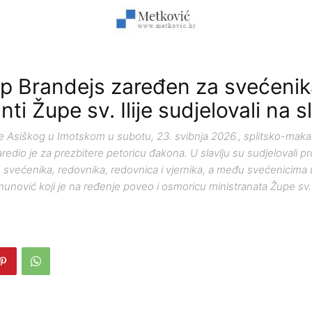
ip Brandejs zaređen za svećenik
nti Župe sv. Ilije sudjelovali na s
nje Asiškog u Imotskom u subotu, 23. svibnja 2026., splitsko-mak
redio je za prezbitere petoricu đakona. U slavlju su sudjelovali pro
 svećenika, redovnika, redovnica i vjernika, a među svećenicima 
imunović koji je na ređenje poveo i osmoricu ministranata Župe sv. I