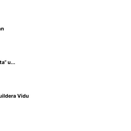
an
a“ u...
uildera Vidu