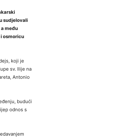
akarski
u sudjelovali
, a među
 i osmoricu
dejs
, koji je
upe sv. Ilije na
areta
,
Antonio
ređenju, budući
lijep odnos s
gledavanjem