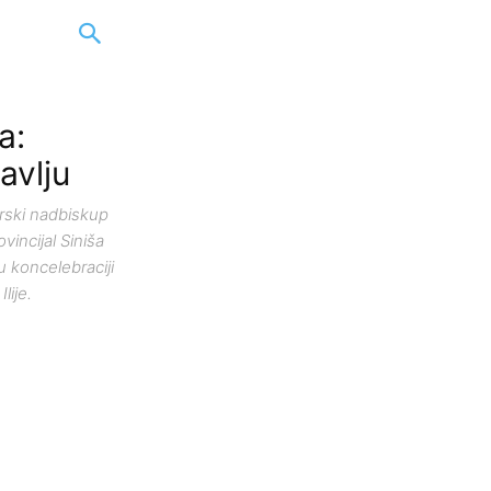
a:
lavlju
arski nadbiskup
vincijal Siniša
u koncelebraciji
lije.