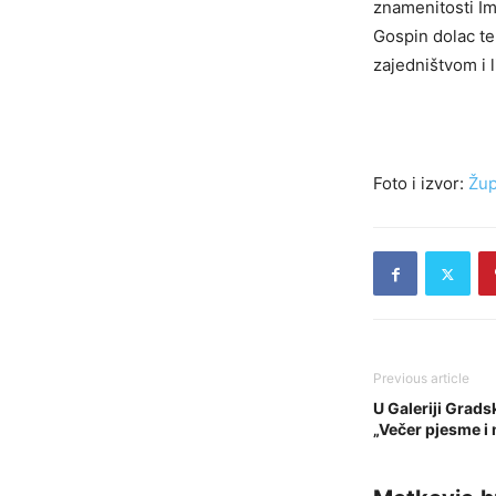
znamenitosti Im
Gospin dolac
te
zajedništvom i 
Foto i izvor:
Žup
Previous article
U Galeriji Grad
„Večer pjesme i