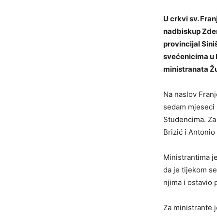
U crkvi sv. Fra
nadbiskup
Zde
provincijal
Sini
svećenicima u k
ministranata Žup
Na naslov Franj
sedam mjeseci b
Studencima. Za
Brizić
i
Antonio
Ministrantima j
da je tijekom s
njima i ostavio
Za ministrante 