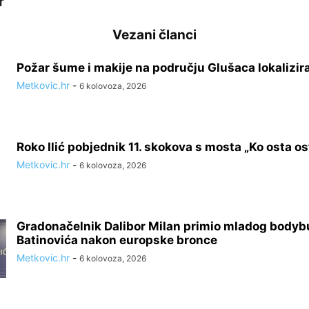
r
Vezani članci
Požar šume i makije na području Glušaca lokalizir
Metkovic.hr
-
6 kolovoza, 2026
Roko Ilić pobjednik 11. skokova s mosta „Ko osta ost
Metkovic.hr
-
6 kolovoza, 2026
Gradonačelnik Dalibor Milan primio mladog bodyb
Batinovića nakon europske bronce
Metkovic.hr
-
6 kolovoza, 2026