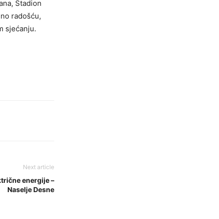
ana
,
Stadion
eno radošću,
m sjećanju.
Next article
trične energije –
Naselje Desne