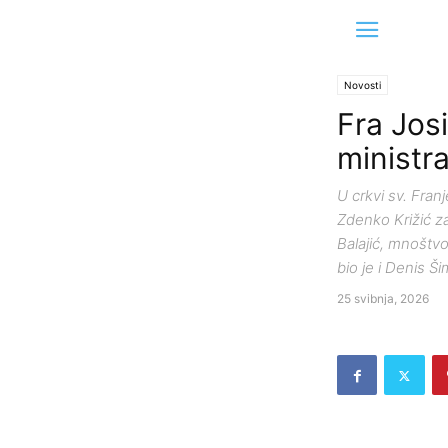
Novosti
Fra Jos
ministra
U crkvi sv. Fra
Zdenko Križić za
Balajić, mnoštvo
bio je i Denis Š
25 svibnja, 2026