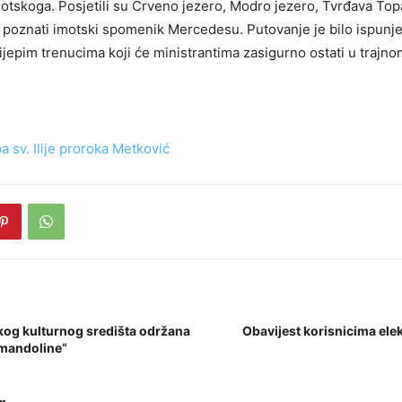
otskoga. Posjetili su
Crveno jezero
,
Modro jezero
,
Tvrđava Top
 poznati imotski spomenik Mercedesu. Putovanje je bilo ispunj
lijepim trenucima koji će ministrantima zasigurno ostati u trajno
a sv. Ilije proroka Metković
skog kulturnog središta održana
Obavijest korisnicima elek
 mandoline“