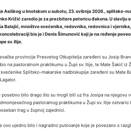
nje Asiškog u Imotskom u subotu, 23. svibnja 2026., splitsko-m
nko Križić
zaredio je za prezbitere petoricu đakona. U slavlju s
ša Balajić
, mnoštvo svećenika, redovnika, redovnica i vjernika
oncelebraciji bio je i
Denis Šimunović
koji je na ređenje poveo
e sv. Ilije.
evačke provincije Presvetog Otkupitelja zaređeni su
Josip Bran
io na pastoralnom praktikumu u Župi sv. Ilije, te
Mate Šakić
iz Ž
 svećenike Splitsko-makarske nadbiskupije zaređeni su
Mate B
 Lagator
.
e posebno bilo drago što su mogli biti uz fra Josipa na njegovu 
edmomjesečnog pastoralnog praktikuma u Župi sv. Ilije ostvario 
 poseban trag u župnoj zajednici.
je ovo ujedno bilo i nagradno putovanje koje je povezano s raz