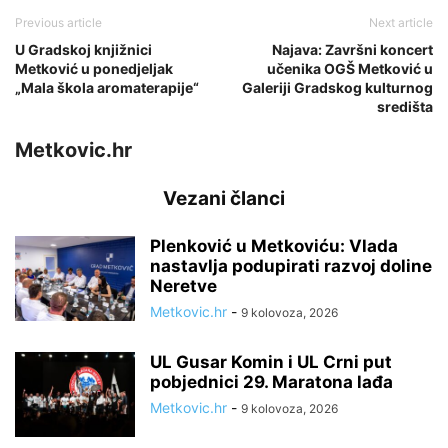
Previous article
Next article
U Gradskoj knjižnici
Najava: Završni koncert
Metković u ponedjeljak
učenika OGŠ Metković u
„Mala škola aromaterapije“
Galeriji Gradskog kulturnog
središta
Metkovic.hr
Vezani članci
Plenković u Metkoviću: Vlada
nastavlja podupirati razvoj doline
Neretve
Metkovic.hr
-
9 kolovoza, 2026
UL Gusar Komin i UL Crni put
pobjednici 29. Maratona lađa
Metkovic.hr
-
9 kolovoza, 2026