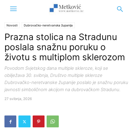
Novosti
Dubrovačko-neretvanska županija
Prazna stolica na Stradunu
poslala snažnu poruku o
životu s multiplom sklerozom
Povodom Svjetskog dana multiple skleroze, koji se
obilježava 30. svibnja, Društvo multiple skleroze
Dubrovačko-neretvanske županije poslalo je snažnu poruku
javnosti simboličnom akcijom na dubrovačkom Stradunu.
27 svibnja, 2026