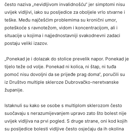
često naziva „nevidljivom invalidnošću“ jer simptomi nisu
uvijek vidljivi, iako su posljedice za oboljele vrlo stvarne i
teške. Među najčešćim problemima su kronični umor,
poteškoće s ravnotežom, vidom i koncentracijom, ali i
situacije u kojima i najjednostavniji svakodnevni zadaci
postaju veliki izazov.
„Ponekad je i dolazak do stolice prevelik napor. Ponekad je
tijelo teže od volje. Ponekad ni kolica, ni štap, ni tuđa
pomoć nisu dovoljni da se prijeđe prag doma“, poručili su
iz
Društvo multiple skleroze Dubrovačko-neretvanske
županije
.
Istaknuli su kako se osobe s multiplom sklerozom često
suočavaju s nerazumijevanjem upravo zato što bolest nije
uvijek vidljiva na prvi pogled. S druge strane, oni kod kojih
su posljedice bolesti vidljive često osjećaju da ih okolina