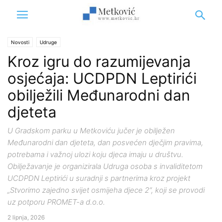
Novosti
Udruge
Kroz igru do razumijevanja
osjećaja: UCDPDN Leptirići
obilježili Međunarodni dan
djeteta
U Gradskom parku u Metkoviću jučer je obilježen
Međunarodni dan djeteta, dan posvećen dječjim pravima,
potrebama i važnoj ulozi koju djeca imaju u društvu.
Obilježavanje je organizirala Udruga osoba s invaliditetom
UCDPDN Leptirići u suradnji s partnerima kroz projekt
„Stvorimo zajedno svijet osmijeha djece 2“, koji se provodi
uz potporu PROMET-a d.o.o.
2 lipnja, 2026