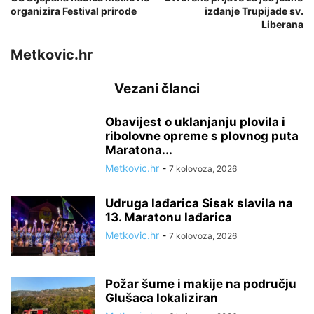
organizira Festival prirode
izdanje Trupijade sv.
Liberana
Metkovic.hr
Vezani članci
Obavijest o uklanjanju plovila i
ribolovne opreme s plovnog puta
Maratona...
Metkovic.hr
-
7 kolovoza, 2026
Udruga lađarica Sisak slavila na
13. Maratonu lađarica
Metkovic.hr
-
7 kolovoza, 2026
Požar šume i makije na području
Glušaca lokaliziran