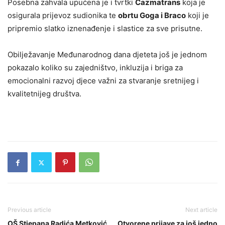
Posebna zahvala upućena je i tvrtki
Čazmatrans
koja je
osigurala prijevoz sudionika te
obrtu Goga i Braco
koji je
pripremio slatko iznenađenje i slastice za sve prisutne.
Obilježavanje Međunarodnog dana djeteta još je jednom
pokazalo koliko su zajedništvo, inkluzija i briga za
emocionalni razvoj djece važni za stvaranje sretnijeg i
kvalitetnijeg društva.
Previous article
Next article
OŠ Stjepana Radića Metković
Otvorene prijave za još jedno