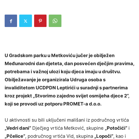
U Gradskom parku u Metkoviću jučer je obilježen
Međunarodni dan djeteta, dan posvećen dječjim pravima,
potrebama i važnoj ulozi koju djeca imaju u društvu.
Obilježavanje je organizirala Udruga osoba s
invaliditetom UCDPDN Leptirići u suradnji s partnerima
kroz projekt „Stvorimo zajedno svijet osmijeha djece 2“,
koji se provodi uz potporu PROMET-a d.o.o.
U aktivnosti su bili uključeni mališani iz područnog vrtića
„Vedri dani“
Dječjeg vrtića Metković, skupine
„Potočići“
i
„Pčelice“
, područnog vrtića Vid, skupina
„Lopoči“
, kao i