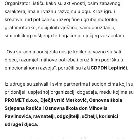
Organizatori ističu kako su aktivnosti, osim zabavnog
karaktera, imale i važnu razvojnu ulogu. Kroz igru i
kreativni rad poticali su razvoj fine i grube motorike,
grafomotorike, socijalnih vještina, samopouzdanja,
simboličkog mišljenja te bogaćenje dječjeg vokabulara.
„Ova suradnja podsjetila nas je koliko je važno slušati
djecu, razumjeti njihove potrebe i pružiti im podršku u
emocionalnom razvoju“, poručili su iz
UCDPDN Leptirići
.
Iz udruge su zahvalili svim partnerima i sudionicima koji su
pridonijeli uspješnoj organizaciji događaja, među kojima su
PROMET d.o.o., Dječji vrtić Metković, Osnovna škola
Stjepana Radića i Osnovna škola don Mihovila
Pavlinovića, ravnatelji, odgojitelji, učitelji, korisnici
udruge i djeca.