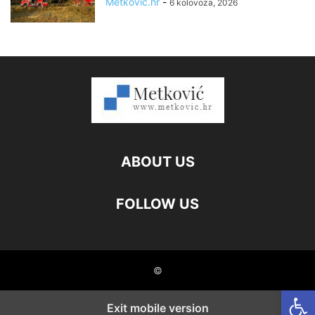
Metkovic.hr
-
6 kolovoza, 2026
ABOUT US
FOLLOW US
©
Open
Exit mobile version