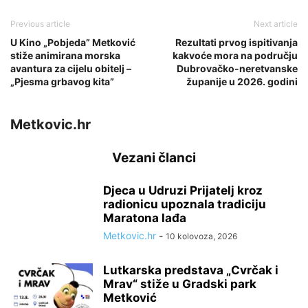
Previous article
Next article
U Kino „Pobjeda” Metković
Rezultati prvog ispitivanja
stiže animirana morska
kakvoće mora na području
avantura za cijelu obitelj –
Dubrovačko-neretvanske
„Pjesma grbavog kita”
županije u 2026. godini
Metkovic.hr
Vezani članci
Djeca u Udruzi Prijatelj kroz
radionicu upoznala tradiciju
Maratona lađa
Metkovic.hr
-
10 kolovoza, 2026
Lutkarska predstava „Cvrčak i
Mrav“ stiže u Gradski park
Metković