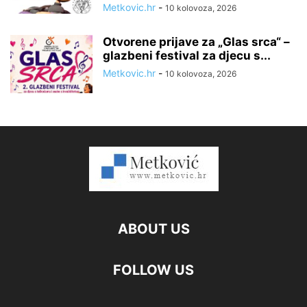
Metkovic.hr
-
10 kolovoza, 2026
Otvorene prijave za „Glas srca“ –
glazbeni festival za djecu s...
Metkovic.hr
-
10 kolovoza, 2026
ABOUT US
FOLLOW US