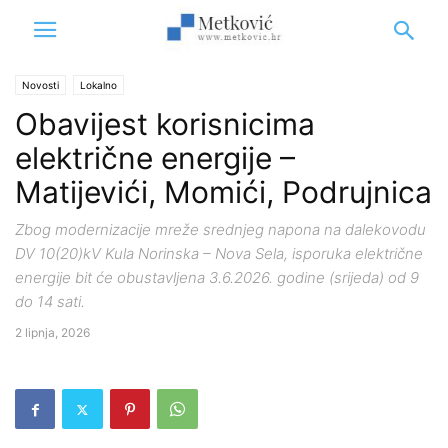
Novosti
Lokalno
Obavijest korisnicima
električne energije –
Matijevići, Momići, Podrujnica
Zbog modernizacije mreže srednjeg napona na dalekovodu
DV 10(20)kV Kula Norinska – Nova Sela, isporuka električne
energije bit će obustavljena 3.6.2026. godine (srijeda) od 9
do 14 sati.
2 lipnja, 2026