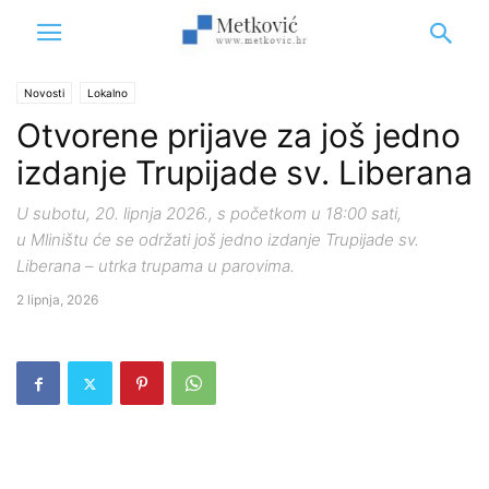
Novosti
Lokalno
Otvorene prijave za još jedno
izdanje Trupijade sv. Liberana
U subotu, 20. lipnja 2026., s početkom u 18:00 sati,
u Mliništu će se održati još jedno izdanje Trupijade sv.
Liberana – utrka trupama u parovima.
2 lipnja, 2026