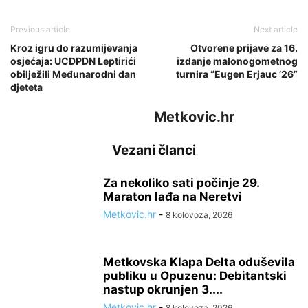
Previous article
Next article
Kroz igru do razumijevanja
Otvorene prijave za 16.
osjećaja: UCDPDN Leptirići
izdanje malonogometnog
obilježili Međunarodni dan
turnira “Eugen Erjauc ’26”
djeteta
Metkovic.hr
Vezani članci
Za nekoliko sati počinje 29.
Maraton lađa na Neretvi
Metkovic.hr
-
8 kolovoza, 2026
Metkovska Klapa Delta oduševila
publiku u Opuzenu: Debitantski
nastup okrunjen 3....
Metkovic.hr
-
8 kolovoza, 2026