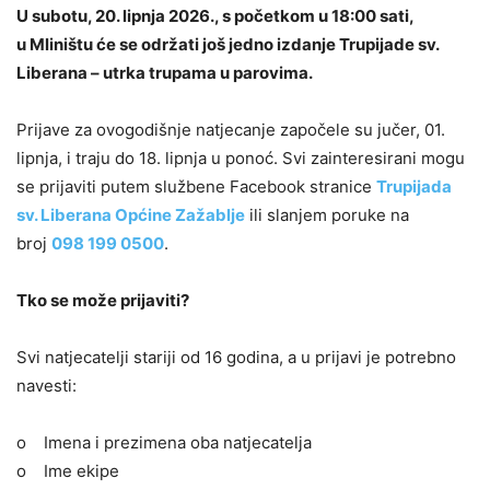
U subotu, 20. lipnja 2026., s početkom u 18:00 sati,
u Mliništu će se održati još jedno izdanje Trupijade sv.
Liberana – utrka trupama u parovima.
Prijave za ovogodišnje natjecanje započele su jučer, 01.
lipnja, i traju do 18. lipnja u ponoć. Svi zainteresirani mogu
se prijaviti putem službene Facebook stranice
Trupijada
sv. Liberana Općine Zažablje
ili slanjem poruke na
broj
098 199 0500
.
Tko se može prijaviti?
Svi natjecatelji stariji od 16 godina, a u prijavi je potrebno
navesti:
o Imena i prezimena oba natjecatelja
o Ime ekipe