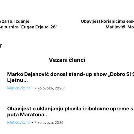
 za 16. izdanje
Obavijest korisnicima elek
turnira “Eugen Erjauc ’26”
Matijevići, M
r
Vezani članci
Marko Dejanović donosi stand-up show „Dobro Si 
Ljetnu...
Metkovic.hr
-
7 kolovoza, 2026
Obavijest o uklanjanju plovila i ribolovne opreme 
puta Maratona...
Metkovic.hr
-
7 kolovoza, 2026