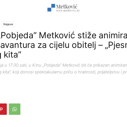
Najave
„Pobjeda” Metković stiže animir
vantura za cijelu obitelj – „Pje
 kita”
ja u 17:30 sati, u Kinu „Pobjeda” Metković bit će prikazan animirani 
kita”, koji donosi spektakularnu priču o hrabrosti, prijateljstvu i 