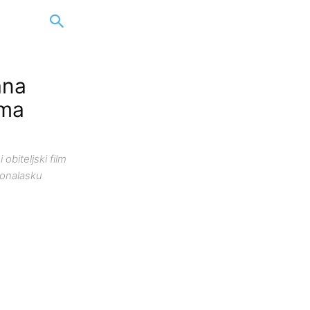
ana
sma
obiteljski film
pronalasku