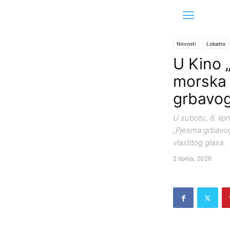
Novosti
Lokalno
U Kino 
morska a
grbavog
U subotu, 6. lipn
„Pjesma grbavog 
vlastitog glasa.
2 lipnja, 2026