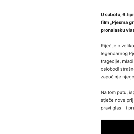
U subotu, 6. lip
film „Pjesma grb
pronalasku vlas
Riječ je o velik
legendarnog Pje
tragedije, mladi
oslobodi strašn
započinje njego
Na tom putu, is
stječe nove pri
pravi glas – i p