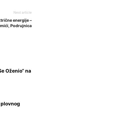
Next article
trične energije –
omići, Podrujnica
Se Oženio“ na
s plovnog