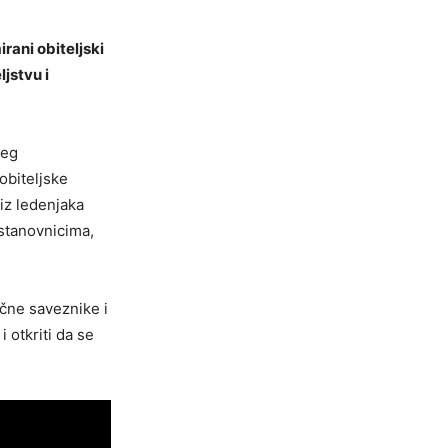
irani obiteljski
ljstvu i
jeg
obiteljske
 iz ledenjaka
 stanovnicima,
čne saveznike i
 otkriti da se