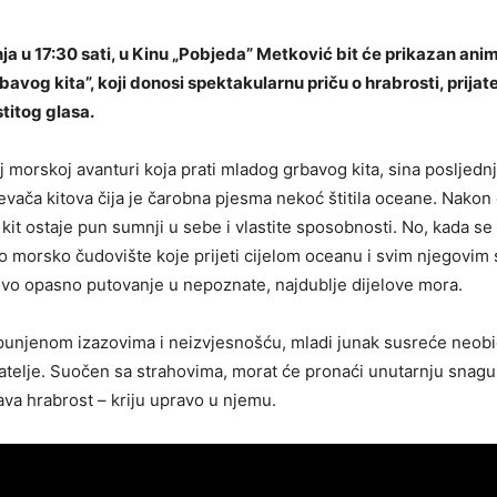
nja u 17:30 sati, u Kinu „Pobjeda” Metković bit će prikazan anim
avog kita”, koji donosi spektakularnu priču o hrabrosti, prijate
titog glasa.
oj morskoj avanturi koja prati mladog grbavog kita, sina posljedn
vača kitova čija je čarobna pjesma nekoć štitila oceane. Nakon 
 kit ostaje pun sumnji u sebe i vlastite sposobnosti. No, kada se
o morsko čudovište koje prijeti cijelom oceanu i svim njegovim
vo opasno putovanje u nepoznate, najdublje dijelove mora.
punjenom izazovima i neizvjesnošću, mladi junak susreće neobi
jatelje. Suočen sa strahovima, morat će pronaći unutarnju snagu i
rava hrabrost – kriju upravo u njemu.