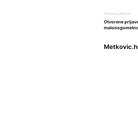
Previous article
Otvorene prijave
malonogometnog 
Metkovic.h