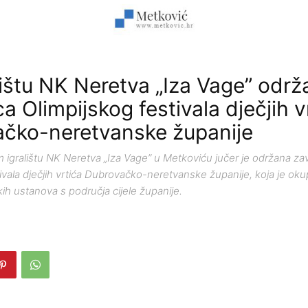
lištu NK Neretva „Iza Vage” održ
a Olimpijskog festivala dječjih v
čko-neretvanske županije
gralištu NK Neretva „Iza Vage” u Metkoviću jučer je održana za
ivala dječjih vrtića Dubrovačko-neretvanske županije, koja je oku
ćkih ustanova s područja cijele županije.