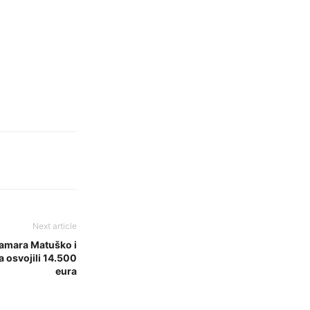
Next article
Tamara Matuško i
a osvojili 14.500
eura