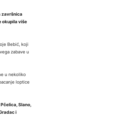
a završnica
 okupila više
je Bebić, koji
svega zabave u
ne u nekoliko
bacanje loptice
Pčelica, Slano,
 Gradac i