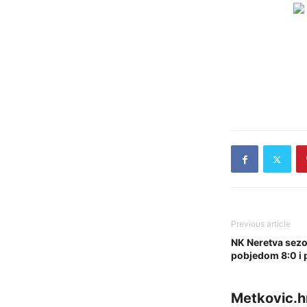
Previous article
NK Neretva sezo
pobjedom 8:0 i 
Metkovic.h