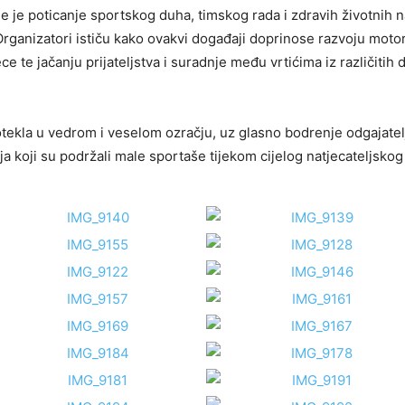
je je poticanje sportskog duha, timskog rada i zdravih životnih 
 Organizatori ističu kako ovakvi događaji doprinose razvoju moto
e te jačanju prijateljstva i suradnje među vrtićima iz različitih d
tekla u vedrom i veselom ozračju, uz glasno bodrenje odgajatelja
ja koji su podržali male sportaše tijekom cijelog natjecateljskog