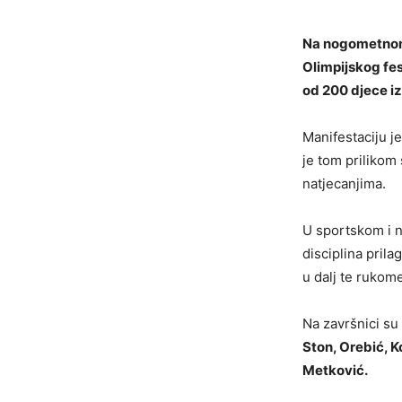
Na nogometnom 
Olimpijskog fes
od 200 djece iz
Manifestaciju j
je tom prilikom
natjecanjima.
U sportskom i n
disciplina prila
u dalj te rukome
Na završnici su 
Ston, Orebić, K
Metković.