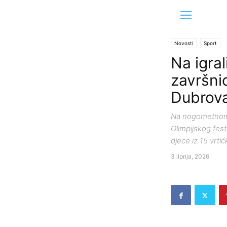
Novosti
Sport
Na igra
završnic
Dubrova
Na nogometnom i
Olimpijskog fest
djece iz 15 vrti
3 lipnja, 2026