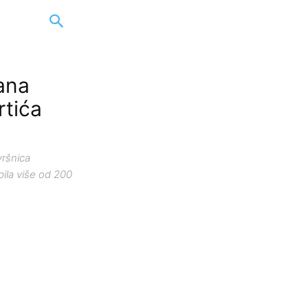
ana
rtića
vršnica
pila više od 200