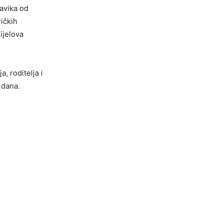
navika od
ričkih
ijelova
, roditelja i
 dana.