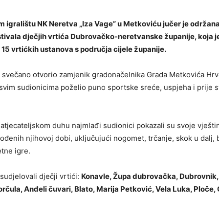
igralištu NK Neretva „Iza Vage” u Metkoviću jučer je održan
tivala dječjih vrtića Dubrovačko-neretvanske županije, koja je
 15 vrtićkih ustanova s područja cijele županije.
e svečano otvorio zamjenik gradonačelnika Grada Metkovića Hrvo
 svim sudionicima poželio puno sportske sreće, uspjeha i prije 
atjecateljskom duhu najmlađi sudionici pokazali su svoje vješti
gođenih njihovoj dobi, uključujući nogomet, trčanje, skok u dalj, 
tne igre.
sudjelovali dječji vrtići:
Konavle, Župa dubrovačka, Dubrovnik, 
orčula, Anđeli čuvari, Blato, Marija Petković, Vela Luka, Ploče,