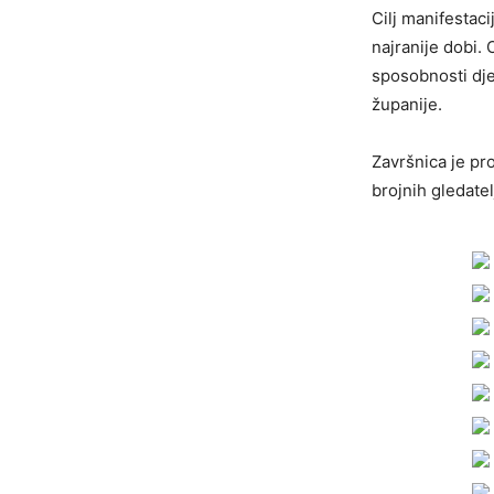
Cilj manifestaci
najranije dobi.
sposobnosti djec
županije.
Završnica je pro
brojnih gledatel