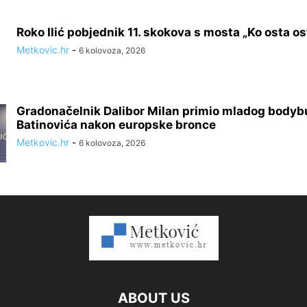
Roko Ilić pobjednik 11. skokova s mosta „Ko osta ost
Metkovic.hr
-
6 kolovoza, 2026
Gradonačelnik Dalibor Milan primio mladog bodyb
Batinovića nakon europske bronce
Metkovic.hr
-
6 kolovoza, 2026
ABOUT US