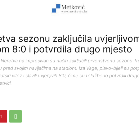
tva sezonu zaključila uvjerljivo
m 8:0 i potvrdila drugo mjesto
eretva na impresivan su način zaključili prvenstvenu sezonu Tr
 pred svojim navijačima na stadionu Iza Vage, plavo-bijeli su pot
ki vitez i slavili uvjerljivih 8:0, čime su i službeno potvrdili dru
tvici.