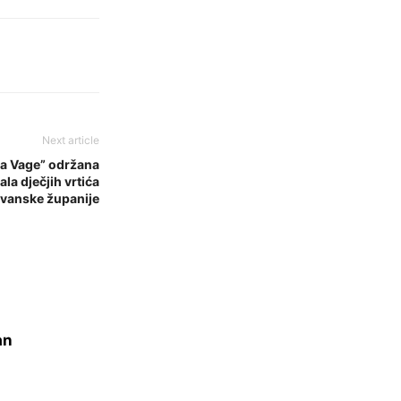
Next article
Iza Vage” održana
la dječjih vrtića
vanske županije
an