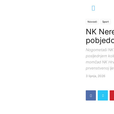
Novosti
Sport
NK Nere
pobjedo
Nogometaši NK N
posljednjem kolu
momčad NK Hrvats
prvenstvenoj ljes
3 lipnja, 2026