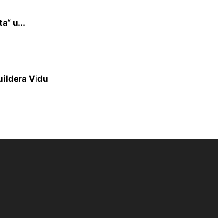
a“ u...
uildera Vidu