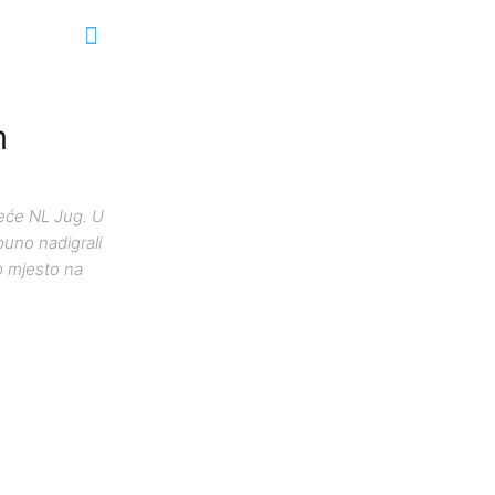
m
eće NL Jug. U
puno nadigrali
go mjesto na