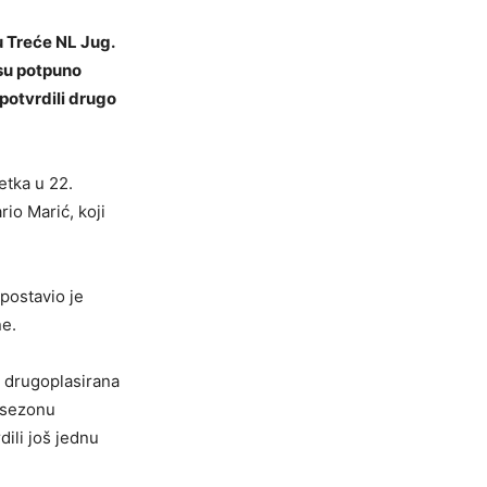
u Treće NL Jug.
 su potpuno
o potvrdili drugo
etka u 22.
io Marić, koji
 postavio je
ne.
o drugoplasirana
i sezonu
ili još jednu