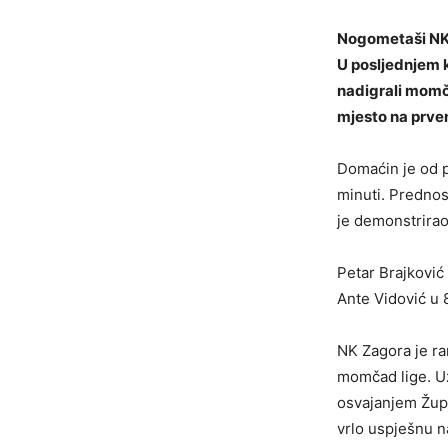
Nogometaši
NK
U posljednjem k
nadigrali mom
mjesto na prven
Domaćin je od p
minuti. Prednos
je demonstrirao 
Petar Brajković 
Ante Vidović u 8
NK Zagora
je ra
momčad lige. Uz
osvajanjem Župa
vrlo uspješnu n