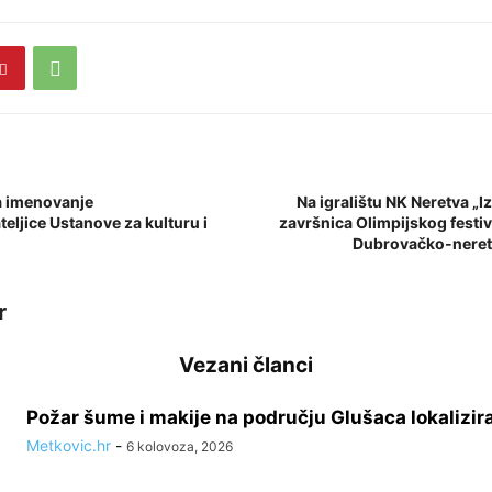
za imenovanje
Na igralištu NK Neretva „
teljice Ustanove za kulturu i
završnica Olimpijskog festiva
Dubrovačko-neret
r
Vezani članci
Požar šume i makije na području Glušaca lokalizir
Metkovic.hr
-
6 kolovoza, 2026