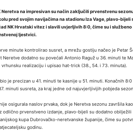
 Neretva
na impresivan su način zaključili prvenstvenu sezon
olu pred svojim navijačima na stadionu Iza Vage, plavo-bijeli
čad
NK Hrvatski vitez
i slavili uvjerljivih 8:0, čime su i služben
stvenoj ljestvici.
rve minute kontrolirao susret, a mrežu gostiju načeo je Petar Š
t Neretve dodatno su povećali Antonio Raguž u 36. minuti te Mar
vrhunsku realizaciju i upisao hat-trick (38., 54. i 73. minuta).
bio je precizan u 41. minuti te kasnije u 51. minuti. Konačnih 8:0
7. minuti susreta, za kraj jedne od najuvjerljivijih pobjeda sezo
nije osigurala naslov prvaka, dok je Neretva sezonu završila ka
 odlično prvenstveno izdanje, plavo-bijeli su dodatno obilježil
nijskog kupa Dubrovačko-neretvanske županije, čime su potvrd
atjecateljsku godinu.