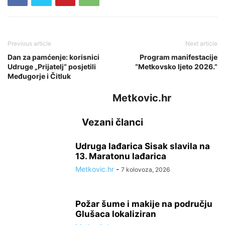
Previous article
Next article
Dan za pamćenje: korisnici
Program manifestacije
Udruge „Prijatelj“ posjetili
“Metkovsko ljeto 2026.”
Međugorje i Čitluk
Metkovic.hr
Vezani članci
Udruga lađarica Sisak slavila na
13. Maratonu lađarica
Metkovic.hr
-
7 kolovoza, 2026
Požar šume i makije na području
Glušaca lokaliziran