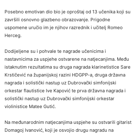
Posebno emotivan dio bio je oproštaj od 13 učenika koji su
završili osnovno glazbeno obrazovanje. Prigodne
uspomene uručio im je njihov razrednik i učitelj
Romeo
Herceg
.
Dodijeljene su i pohvale te nagrade učenicima i
nastavnicima za uspjehe ostvarene na natjecanjima. Među
istaknutim rezultatima su druga nagrada klarinetistice
Sare
Krstičević
na županijskoj razini HDGPP-a, druga državna
nagrada i solistički nastup uz Dubrovački simfonijski
orkestar flautistice
Ive Kapović
te prva državna nagrada i
solistički nastup uz Dubrovački simfonijski orkestar
violinistice
Matee Gutić
.
Na međunarodnim natjecanjima uspjehe su ostvarili gitarist
Domagoj Ivanović
, koji je osvojio drugu nagradu na