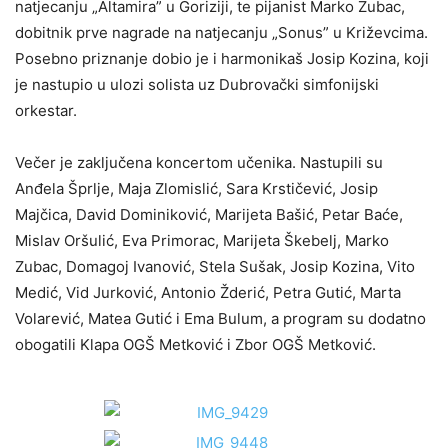
natjecanju „Altamira” u Goriziji, te pijanist
Marko Zubac
,
dobitnik prve nagrade na natjecanju „Sonus” u Križevcima.
Posebno priznanje dobio je i harmonikaš
Josip Kozina
, koji
je nastupio u ulozi solista uz Dubrovački simfonijski
orkestar.
Večer je zaključena koncertom učenika. Nastupili su
Anđela Šprlje, Maja Zlomislić, Sara Krstičević, Josip
Majčica, David Dominiković, Marijeta Bašić, Petar Baće,
Mislav Oršulić, Eva Primorac, Marijeta Škebelj, Marko
Zubac, Domagoj Ivanović, Stela Sušak, Josip Kozina, Vito
Medić, Vid Jurković, Antonio Žderić, Petra Gutić, Marta
Volarević, Matea Gutić i Ema Bulum, a program su dodatno
obogatili Klapa OGŠ Metković i Zbor OGŠ Metković.