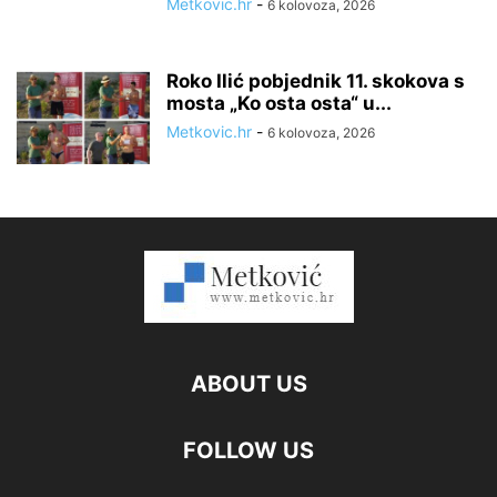
Metkovic.hr
-
6 kolovoza, 2026
Roko Ilić pobjednik 11. skokova s
mosta „Ko osta osta“ u...
Metkovic.hr
-
6 kolovoza, 2026
ABOUT US
FOLLOW US