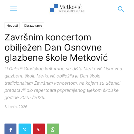
Novosti
Obrazovanje
Završnim koncertom
obilježen Dan Osnovne
glazbene škole Metković
U Galeriji Gradskog kulturnog središta Metković Osnovna
glazbena škola Metković obilježila je Dan škole
tradicionalnim Završnim koncertom, na kojem su učenici
predstavili dio repertoara pripremljenog tijekom školske
godine 2025./2026.
3 lipnja, 2026