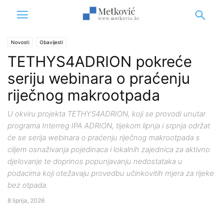
Novosti
Obavijesti
TETHYS4ADRION pokreće
seriju webinara o praćenju
riječnog makrootpada
U okviru projekta TETHYS4ADRION, koji se provodi unutar
programa Interreg IPA ADRION, tijekom lipnja i srpnja održat
će se serija webinara o praćenju riječnog makrootpada s
ciljem osnaživanja pojedinaca i lokalnih zajednica za aktivno
djelovanje te doprinos popunjavanju nedostataka u
podacima koji otežavaju provedbu učinkovitih mjera za rijeke
bez otpada.
8 lipnja, 2026