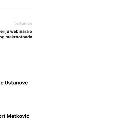
Next article
riju webinara o
nog makrootpada
ve Ustanove
ort Metković