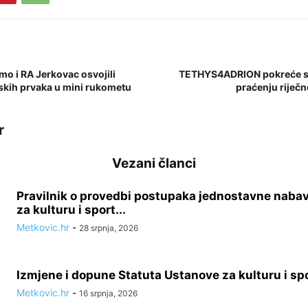
mo i RA Jerkovac osvojili
TETHYS4ADRION pokreće se
skih prvaka u mini rukometu
praćenju riječ
r
Vezani članci
Pravilnik o provedbi postupaka jednostavne naba
za kulturu i sport...
Metkovic.hr
-
28 srpnja, 2026
Izmjene i dopune Statuta Ustanove za kulturu i sp
Metkovic.hr
-
16 srpnja, 2026