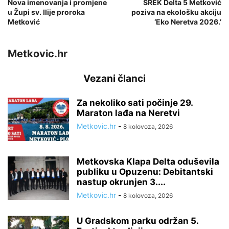
Nova imenovanja i promjene
ŠREK Delta 5 Metković
u Župi sv. Ilije proroka
poziva na ekološku akciju
Metković
‘Eko Neretva 2026.’
Metkovic.hr
Vezani članci
Za nekoliko sati počinje 29.
Maraton lađa na Neretvi
Metkovic.hr
-
8 kolovoza, 2026
Metkovska Klapa Delta oduševila
publiku u Opuzenu: Debitantski
nastup okrunjen 3....
Metkovic.hr
-
8 kolovoza, 2026
U Gradskom parku održan 5.