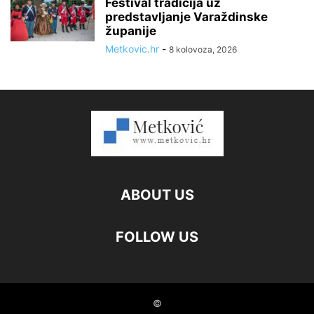
Festival tradicija uz
predstavljanje Varaždinske
županije
Metkovic.hr
-
8 kolovoza, 2026
ABOUT US
FOLLOW US
©