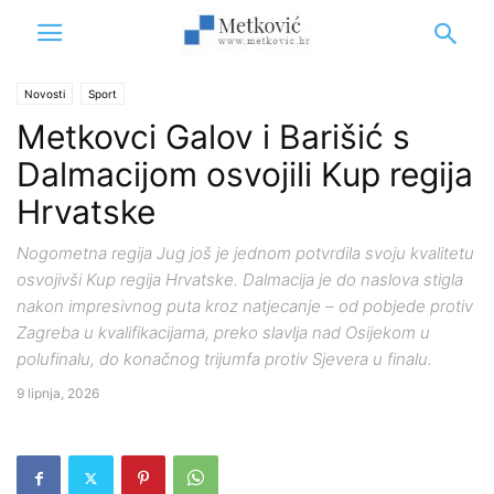
Novosti
Sport
Metkovci Galov i Barišić s
Dalmacijom osvojili Kup regija
Hrvatske
Nogometna regija Jug još je jednom potvrdila svoju kvalitetu
osvojivši Kup regija Hrvatske. Dalmacija je do naslova stigla
nakon impresivnog puta kroz natjecanje – od pobjede protiv
Zagreba u kvalifikacijama, preko slavlja nad Osijekom u
polufinalu, do konačnog trijumfa protiv Sjevera u finalu.
9 lipnja, 2026