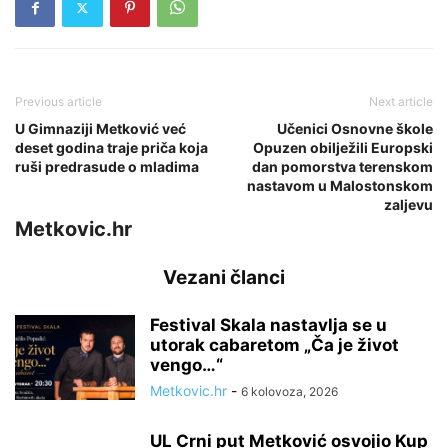
Previous article
Next article
U Gimnaziji Metković već
Učenici Osnovne škole
deset godina traje priča koja
Opuzen obilježili Europski
ruši predrasude o mladima
dan pomorstva terenskom
nastavom u Malostonskom
zaljevu
Metkovic.hr
Vezani članci
Festival Skala nastavlja se u
utorak cabaretom „Ča je život
vengo…“
Metkovic.hr
-
6 kolovoza, 2026
UL Crni put Metković osvojio Kup