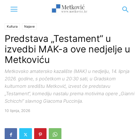
Kultura
Najave
Predstava „Testament“ u
izvedbi MAK-a ove nedjelje u
Metkoviću
Metkovsko amatersko kazalište (MAK) u nedjelju, 14. lipnja
2026. godine, s početkom u 20:30 sati, u Gradskom
kulturnom središtu Metković, izvest će predstavu
„Testament“, komediju nastalu prema motivima opere „Gianni
Schicchi“ slavnog Giacoma Puccinija.
10 lipnja, 2026