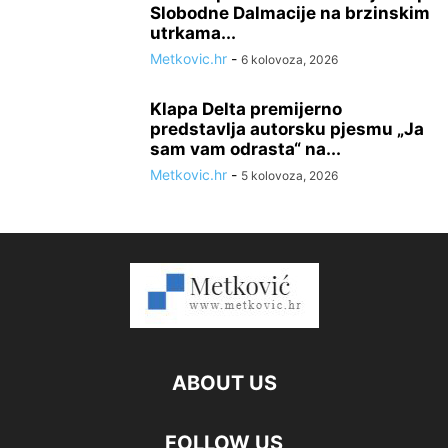
Slobodne Dalmacije na brzinskim
utrkama...
Metkovic.hr
-
6 kolovoza, 2026
Klapa Delta premijerno
predstavlja autorsku pjesmu „Ja
sam vam odrasta“ na...
Metkovic.hr
-
5 kolovoza, 2026
ABOUT US
FOLLOW US