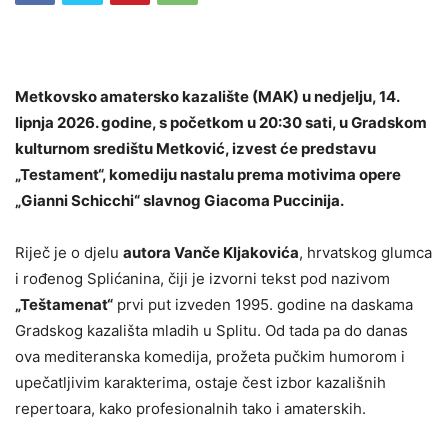
Metkovsko amatersko kazalište (MAK) u nedjelju, 14.
lipnja 2026. godine, s početkom u 20:30 sati, u Gradskom
kulturnom središtu Metković, izvest će predstavu
„Testament“, komediju nastalu prema motivima opere
„Gianni Schicchi“ slavnog Giacoma Puccinija.
Riječ je o djelu
autora Vanče Kljakovića
, hrvatskog glumca
i rođenog Splićanina, čiji je izvorni tekst pod nazivom
„Teštamenat“
prvi put izveden 1995. godine na daskama
Gradskog kazališta mladih u Splitu. Od tada pa do danas
ova mediteranska komedija, prožeta pučkim humorom i
upečatljivim karakterima, ostaje čest izbor kazališnih
repertoara, kako profesionalnih tako i amaterskih.