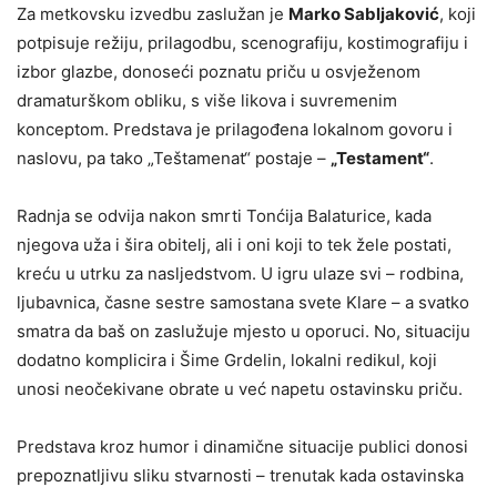
Za metkovsku izvedbu zaslužan je
Marko Sabljaković
, koji
potpisuje režiju, prilagodbu, scenografiju, kostimografiju i
izbor glazbe, donoseći poznatu priču u osvježenom
dramaturškom obliku, s više likova i suvremenim
konceptom. Predstava je prilagođena lokalnom govoru i
naslovu, pa tako „Teštamenat“ postaje –
„Testament“
.
Radnja se odvija nakon smrti Tonćija Balaturice, kada
njegova uža i šira obitelj, ali i oni koji to tek žele postati,
kreću u utrku za nasljedstvom. U igru ulaze svi – rodbina,
ljubavnica, časne sestre samostana svete Klare – a svatko
smatra da baš on zaslužuje mjesto u oporuci. No, situaciju
dodatno komplicira i Šime Grdelin, lokalni redikul, koji
unosi neočekivane obrate u već napetu ostavinsku priču.
Predstava kroz humor i dinamične situacije publici donosi
prepoznatljivu sliku stvarnosti – trenutak kada ostavinska