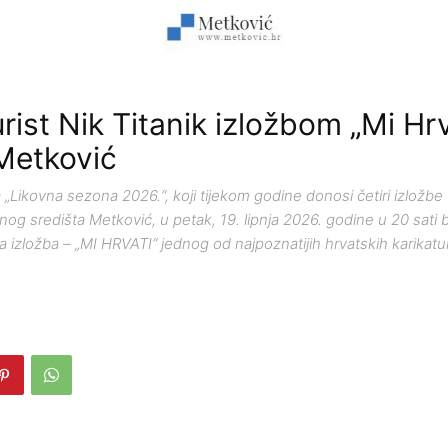
rist Nik Titanik izložbom „Mi Hrv
 Metković
 „Likovna sezona 2026.“, koji tijekom godine donosi četiri izložbe u
og središta Metković, u petak, 19. lipnja 2026. godine u 20 sati 
 izložba – „MI HRVATI“ jednog od najpoznatijih hrvatskih karikatur