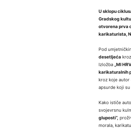
U sklopu ciklus
Gradskog kultur
otvorena prva o
karikaturista, N
Pod umjetničk
desetljeća
kroz
Izložba
„MI HRV
karikaturalnih 
kroz koje autor 
apsurde koji su
Kako ističe aut
svojevrsnu kulmi
gluposti“,
proživ
morala, karikat