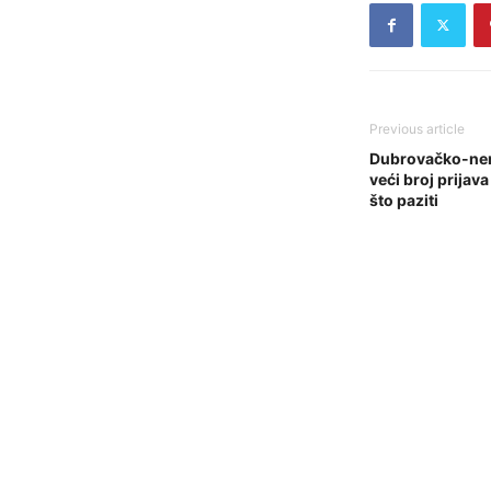
Previous article
Dubrovačko-nere
veći broj prijav
što paziti