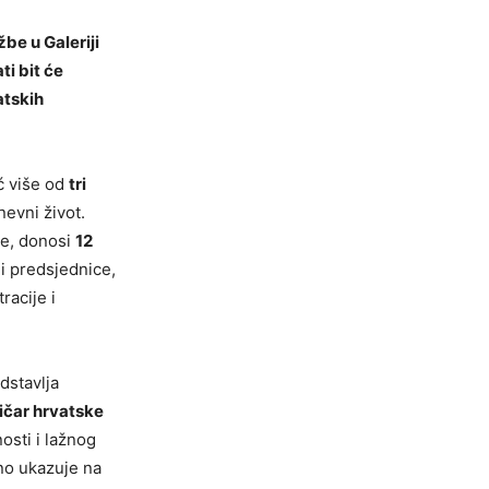
žbe u Galeriji
ti bit će
atskih
eć više od
tri
nevni život.
re, donosi
12
 i predsjednice,
racije i
edstavlja
ičar hrvatske
osti i lažnog
no ukazuje na