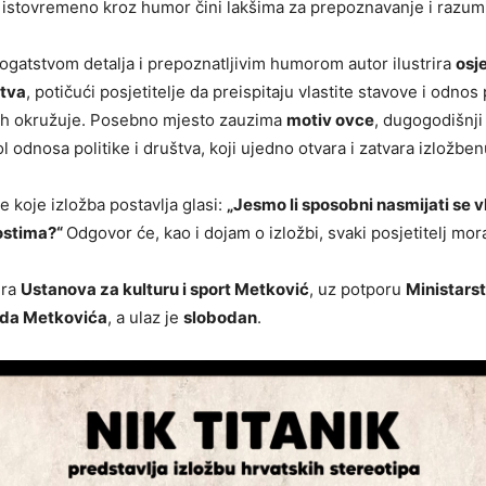
h istovremeno kroz humor čini lakšima za prepoznavanje i razum
ogatstvom detalja i prepoznatljivim humorom autor ilustrira
osje
štva
, potičući posjetitelje da preispitaju vlastite stavove i odno
 ih okružuje. Posebno mjesto zauzima
motiv ovce
, dugogodišnji
ol odnosa politike i društva, koji ujedno otvara i zatvara izložben
e koje izložba postavlja glasi:
„Jesmo li sposobni nasmijati se v
ostima?“
Odgovor će, kao i dojam o izložbi, svaki posjetitelj mor
ira
Ustanova za kulturu i sport Metković
, uz potporu
Ministarst
ada Metkovića
, a ulaz je
slobodan
.