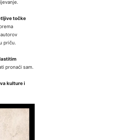
ijevanje.
tljive točke
s prema
 autorov
u priču.
lastitim
ati pronaći sam.
va kulture i