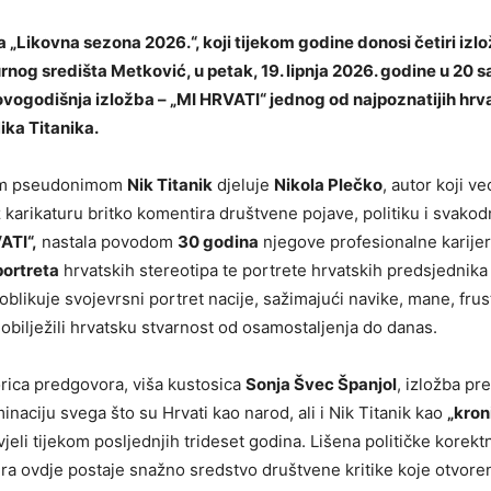
a „Likovna sezona 2026.“, koji tijekom godine donosi četiri izlo
nog središta Metković, u petak, 19. lipnja 2026. godine u 20 sa
vogodišnja izložba – „MI HRVATI“ jednog od najpoznatijih hrv
ika Titanika.
im pseudonimom
Nik Titanik
djeluje
Nikola Plečko
, autor koji v
 karikaturu britko komentira društvene pojave, politiku i svakod
ATI“,
nastala povodom
30 godina
njegove profesionalne karije
portreta
hrvatskih stereotipa te portrete hrvatskih predsjednika
oblikuje svojevrsni portret nacije, sažimajući navike, mane, frust
 obilježili hrvatsku stvarnost od osamostaljenja do danas.
orica predgovora, viša kustosica
Sonja Švec Španjol
, izložba pr
naciju svega što su Hrvati kao narod, ali i Nik Titanik kao
„kron
jeli tijekom posljednjih trideset godina. Lišena političke korektn
ura ovdje postaje snažno sredstvo društvene kritike koje otvore