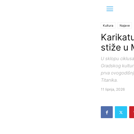
Kultura
Najave
Karikatu
stiže u
U sklopu ciklusa
Gradskog kulturn
prva ovogodišnja
Titanika.
11 lipnja, 2026