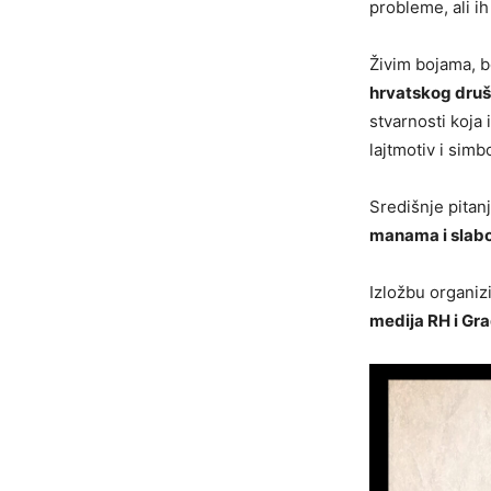
probleme, ali i
Živim bojama, b
hrvatskog dru
stvarnosti koja
lajtmotiv i simb
Središnje pitanj
manama i slab
Izložbu organiz
medija RH i Gr