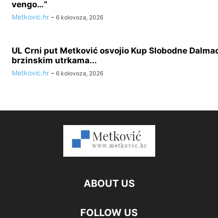
vengo…“
Metkovic.hr
-
6 kolovoza, 2026
UL Crni put Metković osvojio Kup Slobodne Dalmac
brzinskim utrkama...
Metkovic.hr
-
6 kolovoza, 2026
ABOUT US
FOLLOW US