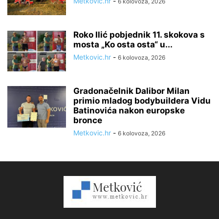
Metkovic.hr
-
6 kolovoza, 2026
Roko Ilić pobjednik 11. skokova s
mosta „Ko osta osta“ u...
Metkovic.hr
-
6 kolovoza, 2026
Gradonačelnik Dalibor Milan
primio mladog bodybuildera Vidu
Batinovića nakon europske
bronce
Metkovic.hr
-
6 kolovoza, 2026