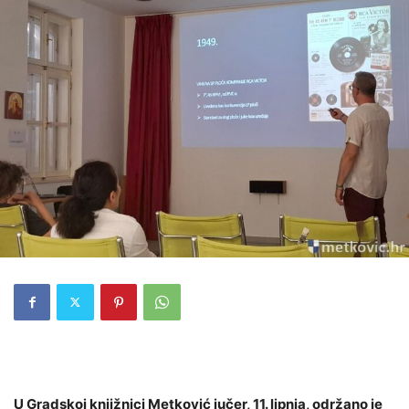
U Gradskoj knjižnici Metković jučer, 11. lipnja, održano je