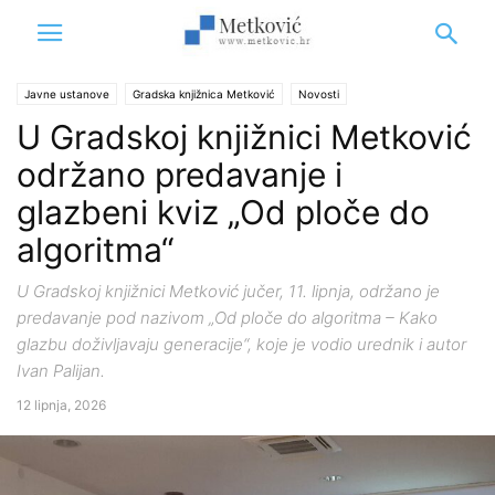
Javne ustanove
Gradska knjižnica Metković
Novosti
U Gradskoj knjižnici Metković
održano predavanje i
glazbeni kviz „Od ploče do
algoritma“
U Gradskoj knjižnici Metković jučer, 11. lipnja, održano je
predavanje pod nazivom „Od ploče do algoritma – Kako
glazbu doživljavaju generacije“, koje je vodio urednik i autor
Ivan Palijan.
12 lipnja, 2026