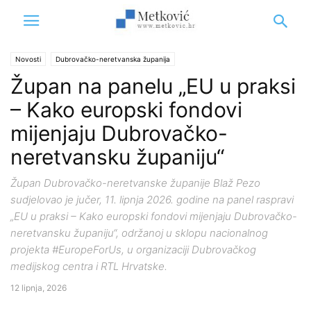
Novosti
Dubrovačko-neretvanska županija
Župan na panelu „EU u praksi
– Kako europski fondovi
mijenjaju Dubrovačko-
neretvansku županiju“
Župan Dubrovačko-neretvanske županije Blaž Pezo
sudjelovao je jučer, 11. lipnja 2026. godine na panel raspravi
„EU u praksi – Kako europski fondovi mijenjaju Dubrovačko-
neretvansku županiju“, održanoj u sklopu nacionalnog
projekta #EuropeForUs, u organizaciji Dubrovačkog
medijskog centra i RTL Hrvatske.
12 lipnja, 2026