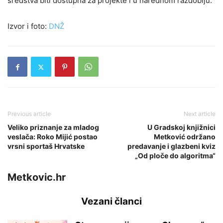
sredstva biti dostupna za projekte i u narednom razdoblju.
Izvor i foto:
DNŽ
Previous article
Next article
Veliko priznanje za mladog
U Gradskoj knjižnici
veslača: Roko Mijić postao
Metković održano
vrsni sportaš Hrvatske
predavanje i glazbeni kviz
„Od ploče do algoritma“
Metkovic.hr
Vezani članci