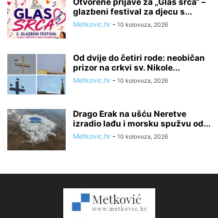
Otvorene prijave za „Glas srca“ –
glazbeni festival za djecu s...
Metkovic.hr
-
10 kolovoza, 2026
Od dvije do četiri rode: neobičan
prizor na crkvi sv. Nikole...
Metkovic.hr
-
10 kolovoza, 2026
Drago Erak na ušću Neretve
izradio lađu i morsku spužvu od...
Metkovic.hr
-
10 kolovoza, 2026