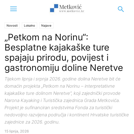
Novosti
Lokalno
Najave
„Petkom na Norinu“:
Besplatne kajakaške ture
spajaju prirodu, povijest i
gastronomiju doline Neretve
Tijekom lipnja i srpnja 2026. godine dolina Neretve bit će
domaćin projekta „Petkom na Norinu – interpretativne
kajakaške ture dolinom Neretve“, koji zajednički provode
Narona Kayaking i Turistička zajednica Grada Metkovića.
Projekt je sufinanciran sredstvima Fonda za turistički
nedovoljno razvijena područja i kontinent Hrvatske turističke
zajednice za 2026. godinu.
15 lipnja, 2026