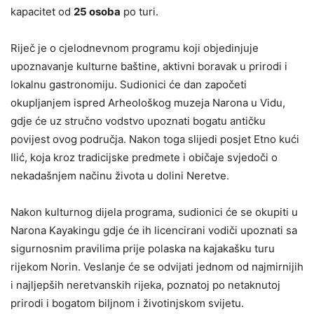
kapacitet od
25 osoba
po turi.
Riječ je o cjelodnevnom programu koji objedinjuje
upoznavanje kulturne baštine, aktivni boravak u prirodi i
lokalnu gastronomiju. Sudionici će dan započeti
okupljanjem ispred Arheološkog muzeja Narona u Vidu,
gdje će uz stručno vodstvo upoznati bogatu antičku
povijest ovog područja. Nakon toga slijedi posjet Etno kući
Ilić, koja kroz tradicijske predmete i običaje svjedoči o
nekadašnjem načinu života u dolini Neretve.
Nakon kulturnog dijela programa, sudionici će se okupiti u
Narona Kayakingu gdje će ih licencirani vodiči upoznati sa
sigurnosnim pravilima prije polaska na kajakašku turu
rijekom Norin. Veslanje će se odvijati jednom od najmirnijih
i najljepših neretvanskih rijeka, poznatoj po netaknutoj
prirodi i bogatom biljnom i životinjskom svijetu.