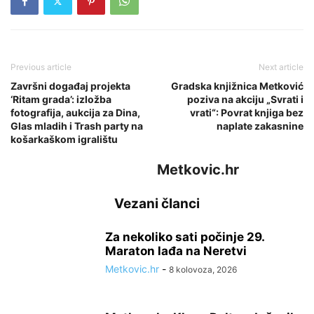
Previous article
Next article
Završni događaj projekta
Gradska knjižnica Metković
‘Ritam grada’: izložba
poziva na akciju „Svrati i
fotografija, aukcija za Dina,
vrati“: Povrat knjiga bez
Glas mladih i Trash party na
naplate zakasnine
košarkaškom igralištu
Metkovic.hr
Vezani članci
Za nekoliko sati počinje 29.
Maraton lađa na Neretvi
Metkovic.hr
-
8 kolovoza, 2026