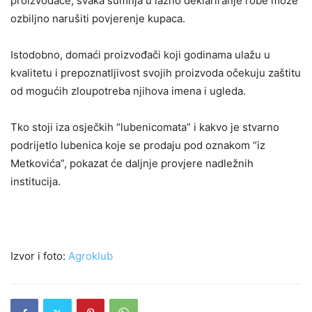
proizvođače, svaka sumnja u lažno deklariranje robe može
ozbiljno narušiti povjerenje kupaca.
Istodobno, domaći proizvođači koji godinama ulažu u
kvalitetu i prepoznatljivost svojih proizvoda očekuju zaštitu
od mogućih zloupotreba njihova imena i ugleda.
Tko stoji iza osječkih “lubenicomata” i kakvo je stvarno
podrijetlo lubenica koje se prodaju pod oznakom “iz
Metkovića”, pokazat će daljnje provjere nadležnih
institucija.
Izvor i foto:
Agroklub