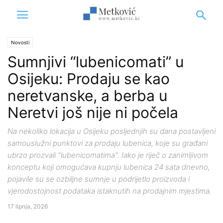
Novosti
Sumnjivi “lubenicomati” u
Osijeku: Prodaju se kao
neretvanske, a berba u
Neretvi još nije ni počela
Na nekoliko lokacija u Osijeku posljednjih su dana postavljeni
samouslužni punktovi za prodaju lubenica, koje su građani
ubrzo prozvali "lubenicomatima". Iako je riječ o zanimljivom
konceptu koji omogućava kupnju lubenica 24 sata dnevno,
pojavile su se ozbiljne sumnje u podrijetlo proizvoda i
vjerodostojnost podataka istaknutih na prodajnim mjestima.
17 lipnja, 2026